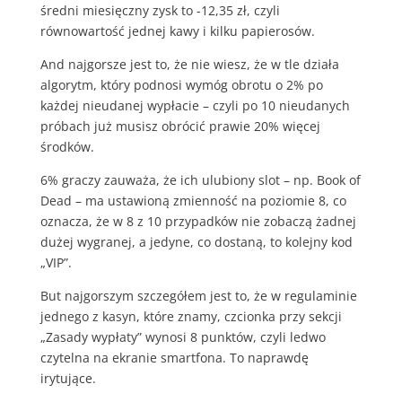
średni miesięczny zysk to -12,35 zł, czyli
równowartość jednej kawy i kilku papierosów.
And najgorsze jest to, że nie wiesz, że w tle działa
algorytm, który podnosi wymóg obrotu o 2% po
każdej nieudanej wypłacie – czyli po 10 nieudanych
próbach już musisz obrócić prawie 20% więcej
środków.
6% graczy zauważa, że ich ulubiony slot – np. Book of
Dead – ma ustawioną zmienność na poziomie 8, co
oznacza, że w 8 z 10 przypadków nie zobaczą żadnej
dużej wygranej, a jedyne, co dostaną, to kolejny kod
„VIP”.
But najgorszym szczegółem jest to, że w regulaminie
jednego z kasyn, które znamy, czcionka przy sekcji
„Zasady wypłaty” wynosi 8 punktów, czyli ledwo
czytelna na ekranie smartfona. To naprawdę
irytujące.