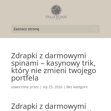
Zaznacz stronę
Zdrapki z darmowymi
spinami – kasynowy trik,
który nie zmieni twojego
portfela
utworzone przez
|
sty 25, 2026
| Bez kategorii
Zdrapki z darmowymi