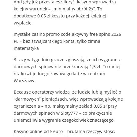
And gdy już przestajesz liczyć, kasyno wprowadza
kolejny warunek – „minimalny obrót 2x”. To
dodatkowe 0,05 zł kosztu przy każdej kolejnej
wypłacie.
mystake casino promo code aktywny free spins 2026
PL – bez szwajcarskiego konta, tylko zimna
matematyka
3 razy w tygodniu gracze zgłaszają, że ich wygrane z
darmowych spinów nie przekraczają 1,5 zł. To mniej
niż koszt jednego kawowego latte w centrum
Warszawy.
Because operatorzy wiedzą, że ludzie lubią myśleć o
“darmowych” pieniądzach, więc wprowadzają kolejne
ograniczenia – np. maksymalny zakład 0,05 zł przy
darmowych spinach w Sloty777 – co praktycznie
uniemożliwia wygranie czegokolwiek znaczącego.
Kasyno online od 5 euro – brutalna rzeczywistość,