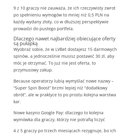
9 z 10 graczy nie zauważa, że ich rzeczywisty zwrot
po spełnieniu wymogów to mniej niż 0,5 PLN na
każdy wydany złoty, co w dłuższej perspektywie
prowadzi do pustego portfela.
Dlaczego nawet najbardziej obiecujące oferty
są pułapką
Wyobraź sobie, że w LVBet dostajesz 15 darmowych
spinów, a jednocześnie musisz postawić 30 zł, aby
móc je otrzymać. To już nie jest oferta, to
przymusowy zakup.
Because operatorzy lubią wymyślać nowe nazwy –
“Super Spin Boost” brzmi lepiej niż “dodatkowy
obrót”, ale w praktyce to po prostu kolejna warstwa
kar.
Nowe kasyno Google Pay: dlaczego to kolejna
wymówka dla graczy, którzy nie potrafią liczyć
4 z 5 graczy po trzech miesiącach rezygnuje, bo ich