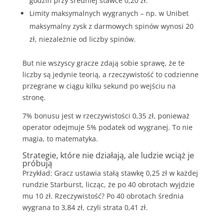
godzin przy średniej stawce 0,20 zł.
Limity maksymalnych wygranych – np. w Unibet
maksymalny zysk z darmowych spinów wynosi 20
zł, niezależnie od liczby spinów.
But nie wszyscy gracze zdają sobie sprawę, że te
liczby są jedynie teorią, a rzeczywistość to codzienne
przegrane w ciągu kilku sekund po wejściu na
stronę.
7% bonusu jest w rzeczywistości 0,35 zł, ponieważ
operator odejmuje 5% podatek od wygranej. To nie
magia, to matematyka.
Strategie, które nie działają, ale ludzie wciąż je
próbują
Przykład: Gracz ustawia stałą stawkę 0,25 zł w każdej
rundzie Starburst, licząc, że po 40 obrotach wyjdzie
mu 10 zł. Rzeczywistość? Po 40 obrotach średnia
wygrana to 3,84 zł, czyli strata 0,41 zł.