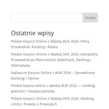
Szukaj
Ostatnie wpisy
Polskie Kasyno Online z Wpłatą BLIK 2026: Pełny
Przewodnik, Ranking i Realia
Polskie Kasyno Online z Wpłatą SMS 2026: Kompletny
Przewodnik po Płatnościach Mobilnych, Ranking i
Alternatywy
Najlepsze Kasyna Online z BLIK 2026 – Sprawdzone
Rankingi i Opinie
Polskie kasyno online z wpłatą BLIK 2026 — ranking,
płatności i bezpieczeństwo
Polskie Kasyno Online z Wpłatą SMS 2026: Ranking,
Limity i Prawda o Prowizjach