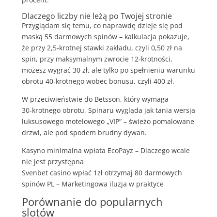
Dlaczego liczby nie leżą po Twojej stronie
Przyglądam się temu, co naprawdę dzieje się pod
maską 55 darmowych spinów – kalkulacja pokazuje,
że przy 2,5‑krotnej stawki zakładu, czyli 0,50 zł na
spin, przy maksymalnym zwrocie 12‑krotności,
możesz wygrać 30 zł, ale tylko po spełnieniu warunku
obrotu 40‑krotnego wobec bonusu, czyli 400 zł.
W przeciwieństwie do Betsson, który wymaga
30‑krotnego obrotu, Spinaru wygląda jak tania wersja
luksusowego motelowego „VIP” – świeżo pomalowane
drzwi, ale pod spodem brudny dywan.
Kasyno minimalna wpłata EcoPayz – Dlaczego wcale
nie jest przystępna
Svenbet casino wpłać 1zł otrzymaj 80 darmowych
spinów PL – Marketingowa iluzja w praktyce
Porównanie do popularnych
slotów