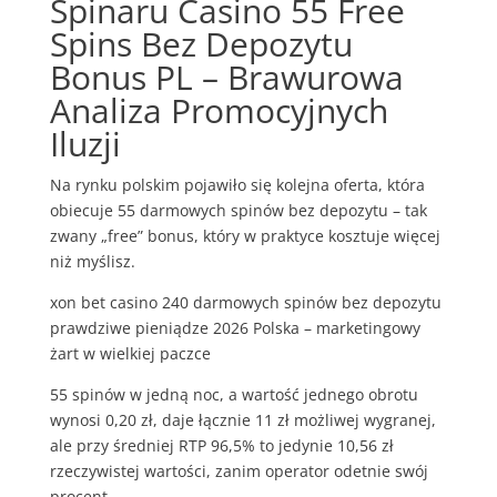
Spinaru Casino 55 Free
Spins Bez Depozytu
Bonus PL – Brawurowa
Analiza Promocyjnych
Iluzji
Na rynku polskim pojawiło się kolejna oferta, która
obiecuje 55 darmowych spinów bez depozytu – tak
zwany „free” bonus, który w praktyce kosztuje więcej
niż myślisz.
xon bet casino 240 darmowych spinów bez depozytu
prawdziwe pieniądze 2026 Polska – marketingowy
żart w wielkiej paczce
55 spinów w jedną noc, a wartość jednego obrotu
wynosi 0,20 zł, daje łącznie 11 zł możliwej wygranej,
ale przy średniej RTP 96,5% to jedynie 10,56 zł
rzeczywistej wartości, zanim operator odetnie swój
procent.