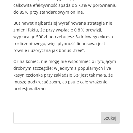
całkowita efektywność spada do 73 % w porównaniu
do 85 % przy standardowym online.
But nawet najbardziej wyrafinowana strategia nie
zmieni faktu, że przy wypłacie 0,8 % prowizji,
wypłacając 500 zł potrzebujesz 3‑dniowego okresu
rozliczeniowego, więc płynność finansowa jest
równie iluzoryczna jak bonus „free”.
Or na koniec, nie mogę nie wspomnieć o irytującym
drobnym szczególe: w jednym z popularnych live
kasyn czcionka przy zakładzie 5 zł jest tak mała, że
muszę podkręcać zoom, co psuje całe wrażenie
profesjonalizmu.
Szukaj