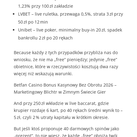
1,23% przy 100 zł zakładzie
LVBET – live ruletka, przewaga 0,5%, strata 3 zł przy
50 zł po 12 min
Unibet – live poker, minimalny buy‑in 20 zł, spadek
bankrollu 2 zł po 20 rękach
Because każdy z tych przypadków przybliża nas do
wniosku, że nie ma „free” pieniędzy; jedynie „free”
obietnice, które w rzeczywistości kosztują dwa razy
więcej niż wskazują warunki.
Betfan Casino Bonus Kasynowy Bez Obrotu 2026 –
Marketingowy Blichtr w Zimnym Świecie Gier
And przy 250 zł wkładzie w live baccarat, gdzie
krupier rozdaje 6 kart, po 40 rękach średni wynik to –
5 zł, czyli 2 % utraty kapitału w krótkim okresie.
But jeśli ktoś proponuje 40 darmowych spinów jako
„prezent”, to nie wiesz, że każde „free” obniża twój