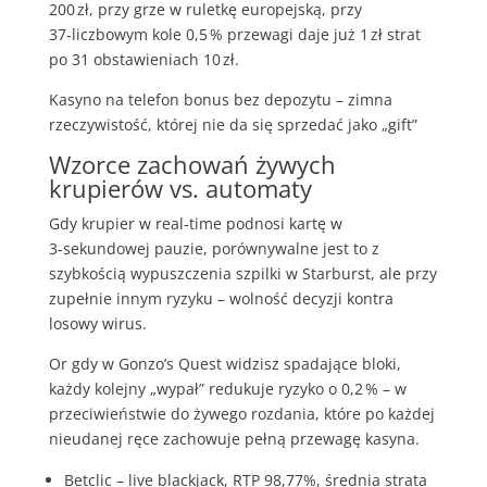
200 zł, przy grze w ruletkę europejską, przy
37‑liczbowym kole 0,5 % przewagi daje już 1 zł strat
po 31 obstawieniach 10 zł.
Kasyno na telefon bonus bez depozytu – zimna
rzeczywistość, której nie da się sprzedać jako „gift”
Wzorce zachowań żywych
krupierów vs. automaty
Gdy krupier w real‑time podnosi kartę w
3‑sekundowej pauzie, porównywalne jest to z
szybkością wypuszczenia szpilki w Starburst, ale przy
zupełnie innym ryzyku – wolność decyzji kontra
losowy wirus.
Or gdy w Gonzo’s Quest widzisz spadające bloki,
każdy kolejny „wypał” redukuje ryzyko o 0,2 % – w
przeciwieństwie do żywego rozdania, które po każdej
nieudanej ręce zachowuje pełną przewagę kasyna.
Betclic – live blackjack, RTP 98,77%, średnia strata