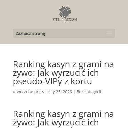
Zaznacz stronę
Ranking kasyn z grami na
żywo: Jak wyrzucić ich
pseudo‑VIPy z kortu
utworzone przez
|
sty 25, 2026
| Bez kategorii
Ranking kasyn z grami na
żywo: Jak wyrzucić ich