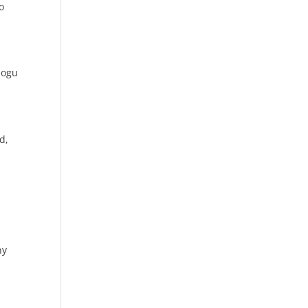
o
mogu
d,
ny