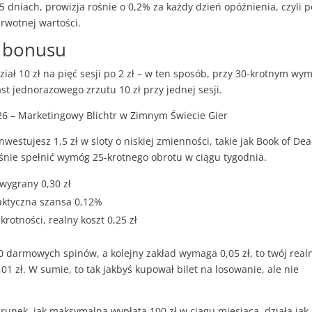
dniach, prowizja rośnie o 0,2% za każdy dzień opóźnienia, czyli p
rwotnej wartości.
o bonusu
ział 10 zł na pięć sesji po 2 zł – w ten sposób, przy 30‑krotnym wy
ast jednorazowego zrzutu 10 zł przy jednej sesji.
6 – Marketingowy Blichtr w Zimnym Świecie Gier
westujesz 1,5 zł w sloty o niskiej zmienności, takie jak Book of Dea
śnie spełnić wymóg 25‑krotnego obrotu w ciągu tygodnia.
wygrany 0,30 zł
faktyczna szansa 0,12%
otności, realny koszt 0,25 zł
0 darmowych spinów, a kolejny zakład wymaga 0,05 zł, to twój real
01 zł. W sumie, to tak jakbyś kupował bilet na losowanie, ale nie
unek, jak maksymalna wypłata 100 zł w ciągu miesiąca, działa jak