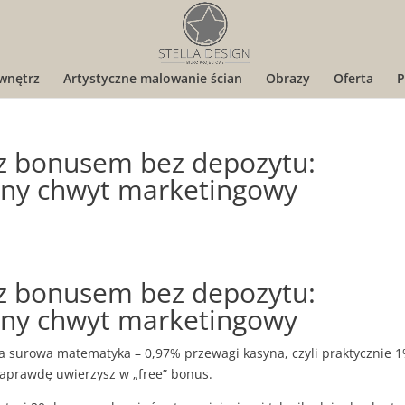
wnętrz
Artystyczne malowanie ścian
Obrazy
Oferta
P
 z bonusem bez depozytu:
ejny chwyt marketingowy
 z bonusem bez depozytu:
ejny chwyt marketingowy
a, a surowa matematyka – 0,97% przewagi kasyna, czyli praktycznie 
 naprawdę uwierzysz w „free” bonus.