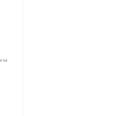
.
LN na