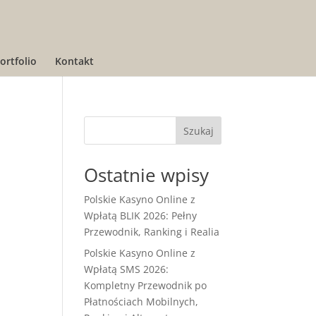
ortfolio
Kontakt
Szukaj
Ostatnie wpisy
Polskie Kasyno Online z
Wpłatą BLIK 2026: Pełny
Przewodnik, Ranking i Realia
Polskie Kasyno Online z
Wpłatą SMS 2026:
Kompletny Przewodnik po
Płatnościach Mobilnych,