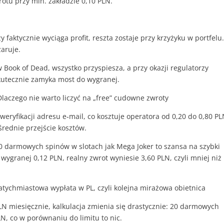
otu przy min. zakładzie 0,10 PLN.
y faktycznie wyciąga profit, reszta zostaje przy krzyżyku w portfelu
zaruje.
w Book of Dead, wszystko przyspiesza, a przy okazji regulatorzy
skutecznie zamyka most do wygranej.
laczego nie warto liczyć na „free” cudowne zwroty
eryfikacji adresu e‑mail, co kosztuje operatora od 0,20 do 0,80 P
średnie przejście kosztów.
30 darmowych spinów w slotach jak Mega Joker to szansa na szybki
 wygranej 0,12 PLN, realny zwrot wyniesie 3,60 PLN, czyli mniej niż
natychmiastowa wypłata w PL, czyli kolejna mirażowa obietnica
N miesięcznie, kalkulacja zmienia się drastycznie: 20 darmowych
N, co w porównaniu do limitu to nic.