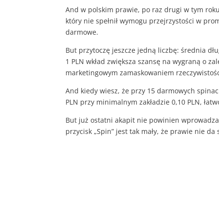
And w polskim prawie, po raz drugi w tym rok
który nie spełnił wymogu przejrzystości w prom
darmowe.
But przytoczę jeszcze jedną liczbę: średnia d
1 PLN wkład zwiększa szansę na wygraną o zale
marketingowym zamaskowaniem rzeczywistośc
And kiedy wiesz, że przy 15 darmowych spinach
PLN przy minimalnym zakładzie 0,10 PLN, łatwo
But już ostatni akapit nie powinien wprowadz
przycisk „Spin” jest tak mały, że prawie nie da