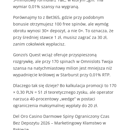
wymiar 0,01% szansy na wygraną.
Porównajmy to z Bet365, gdzie przy podobnym
bonusie otrzymujesz 100 free spinów, ale wymóg
obrotu wynosi 30× depozyt, a nie 0×. To oznacza, że
przy średniej stawce 1 zł, musisz zagrać za 30 zł,
zanim cokolwiek wypłacisz.
Gonzo’s Quest wciąż oferuje przyspieszoną
rozgrywkę, ale przy 170 spinach w Omnislots Twoja
szansa na natychmiastowy milion jest mniejsza niż
wypadnięcie królowej w Starburst przy 0,01% RTP.
Dlaczego tak się dzieje? Bo kalkulacja promocji to 170
× 0,30 PLN = 51 zł teoretycznego zysku, ale operator
narzuca 40‑procentowy „wedge” w postaci
ograniczenia maksymalnej wypłaty do 20 zł.
Del Oro Casino Darmowe Spiny Ograniczony Czas
Bez Depozytu 2026 – Marketingowy Kłamstwo w
Pakiecie