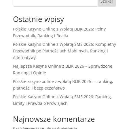
Szukaj
Ostatnie wpisy
Polskie Kasyno Online z Wpłatą BLIK 2026: Pełny
Przewodnik, Ranking i Realia
Polskie Kasyno Online z Wpłatą SMS 2026: Kompletny
Przewodnik po Płatnościach Mobilnych, Ranking i
Alternatywy
Najlepsze Kasyna Online z BLIK 2026 – Sprawdzone
Rankingi i Opinie
Polskie kasyno online z wpłatą BLIK 2026 — ranking,
płatności i bezpieczeństwo
Polskie Kasyno Online z Wpłatą SMS 2026: Ranking,
Limity i Prawda o Prowizjach
Najnowsze komentarze
Brak komentarzy do wyświetlenia.