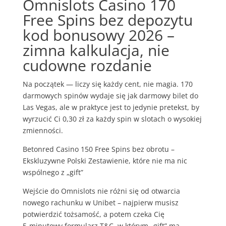
Omnislots Casino 170
Free Spins bez depozytu
kod bonusowy 2026 –
zimna kalkulacja, nie
cudowne rozdanie
Na początek — liczy się każdy cent, nie magia. 170
darmowych spinów wydaje się jak darmowy bilet do
Las Vegas, ale w praktyce jest to jedynie pretekst, by
wyrzucić Ci 0,30 zł za każdy spin w slotach o wysokiej
zmienności.
Betonred Casino 150 Free Spins bez obrotu –
Ekskluzywne Polski Zestawienie, które nie ma nic
wspólnego z „gift”
Wejście do Omnislots nie różni się od otwarcia
nowego rachunku w Unibet – najpierw musisz
potwierdzić tożsamość, a potem czeka Cię
5‑minutowy formularz T&C, w którym „gift” ma