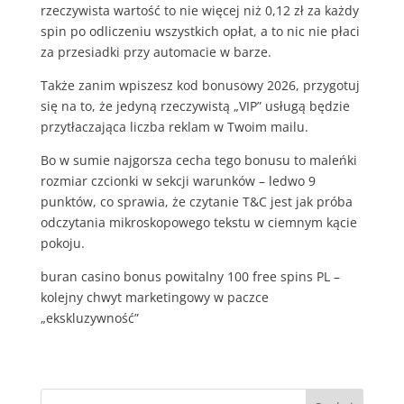
rzeczywista wartość to nie więcej niż 0,12 zł za każdy
spin po odliczeniu wszystkich opłat, a to nic nie płaci
za przesiadki przy automacie w barze.
Także zanim wpiszesz kod bonusowy 2026, przygotuj
się na to, że jedyną rzeczywistą „VIP” usługą będzie
przytłaczająca liczba reklam w Twoim mailu.
Bo w sumie najgorsza cecha tego bonusu to maleńki
rozmiar czcionki w sekcji warunków – ledwo 9
punktów, co sprawia, że czytanie T&C jest jak próba
odczytania mikroskopowego tekstu w ciemnym kącie
pokoju.
buran casino bonus powitalny 100 free spins PL –
kolejny chwyt marketingowy w paczce
„ekskluzywność”