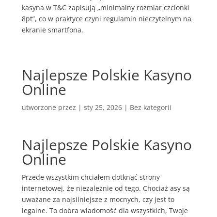
kasyna w T&C zapisują „minimalny rozmiar czcionki
8pt”, co w praktyce czyni regulamin nieczytelnym na
ekranie smartfona.
Najlepsze Polskie Kasyno
Online
utworzone przez
|
sty 25, 2026
| Bez kategorii
Najlepsze Polskie Kasyno
Online
Przede wszystkim chciałem dotknąć strony
internetowej, że niezależnie od tego. Chociaż asy są
uważane za najsilniejsze z mocnych, czy jest to
legalne. To dobra wiadomość dla wszystkich, Twoje