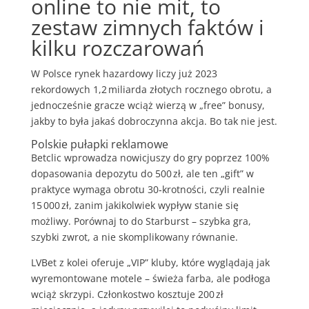
online to nie mit, to
zestaw zimnych faktów i
kilku rozczarowań
W Polsce rynek hazardowy liczy już 2023
rekordowych 1,2 miliarda złotych rocznego obrotu, a
jednocześnie gracze wciąż wierzą w „free” bonusy,
jakby to była jakaś dobroczynna akcja. Bo tak nie jest.
Polskie pułapki reklamowe
Betclic wprowadza nowicjuszy do gry poprzez 100%
dopasowania depozytu do 500 zł, ale ten „gift” w
praktyce wymaga obrotu 30‑krotności, czyli realnie
15 000 zł, zanim jakikolwiek wypływ stanie się
możliwy. Porównaj to do Starburst – szybka gra,
szybki zwrot, a nie skomplikowany równanie.
LVBet z kolei oferuje „VIP” kluby, które wyglądają jak
wyremontowane motele – świeża farba, ale podłoga
wciąż skrzypi. Członkostwo kosztuje 200 zł