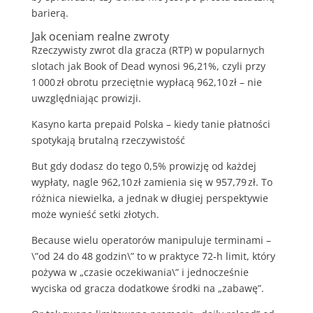
barierą.
Jak oceniam realne zwroty
Rzeczywisty zwrot dla gracza (RTP) w popularnych
slotach jak Book of Dead wynosi 96,21%, czyli przy
1 000 zł obrotu przeciętnie wypłacą 962,10 zł – nie
uwzględniając prowizji.
Kasyno karta prepaid Polska – kiedy tanie płatności
spotykają brutalną rzeczywistość
But gdy dodasz do tego 0,5% prowizję od każdej
wypłaty, nagle 962,10 zł zamienia się w 957,79 zł. To
różnica niewielka, a jednak w długiej perspektywie
może wynieść setki złotych.
Because wielu operatorów manipuluje terminami –
\”od 24 do 48 godzin\” to w praktyce 72‑h limit, który
pożywa w „czasie oczekiwania\” i jednocześnie
wyciska od gracza dodatkowe środki na „zabawę”.