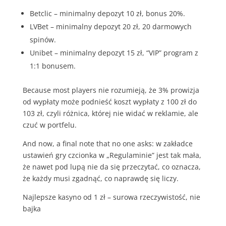
Betclic – minimalny depozyt 10 zł, bonus 20%.
LVBet – minimalny depozyt 20 zł, 20 darmowych
spinów.
Unibet – minimalny depozyt 15 zł, “VIP” program z
1:1 bonusem.
Because most players nie rozumieją, że 3% prowizja
od wypłaty może podnieść koszt wypłaty z 100 zł do
103 zł, czyli różnica, której nie widać w reklamie, ale
czuć w portfelu.
And now, a final note that no one asks: w zakładce
ustawień gry czcionka w „Regulaminie” jest tak mała,
że nawet pod lupą nie da się przeczytać, co oznacza,
że każdy musi zgadnąć, co naprawdę się liczy.
Najlepsze kasyno od 1 zł – surowa rzeczywistość, nie
bajka