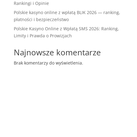
Rankingi i Opinie
Polskie kasyno online z wpłatą BLIK 2026 — ranking,
płatności i bezpieczeństwo
Polskie Kasyno Online z Wpłatą SMS 2026: Ranking,
Limity i Prawda o Prowizjach
Najnowsze komentarze
Brak komentarzy do wyświetlenia.