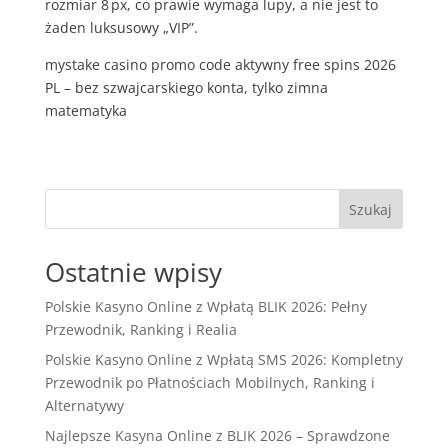
rozmiar 8 px, co prawie wymaga lupy, a nie jest to
żaden luksusowy „VIP”.
mystake casino promo code aktywny free spins 2026
PL – bez szwajcarskiego konta, tylko zimna
matematyka
Szukaj
Ostatnie wpisy
Polskie Kasyno Online z Wpłatą BLIK 2026: Pełny
Przewodnik, Ranking i Realia
Polskie Kasyno Online z Wpłatą SMS 2026: Kompletny
Przewodnik po Płatnościach Mobilnych, Ranking i
Alternatywy
Najlepsze Kasyna Online z BLIK 2026 – Sprawdzone