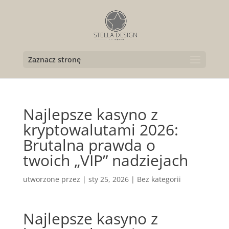
Zaznacz stronę
Najlepsze kasyno z
kryptowalutami 2026:
Brutalna prawda o
twoich „VIP” nadziejach
utworzone przez
|
sty 25, 2026
| Bez kategorii
Najlepsze kasyno z