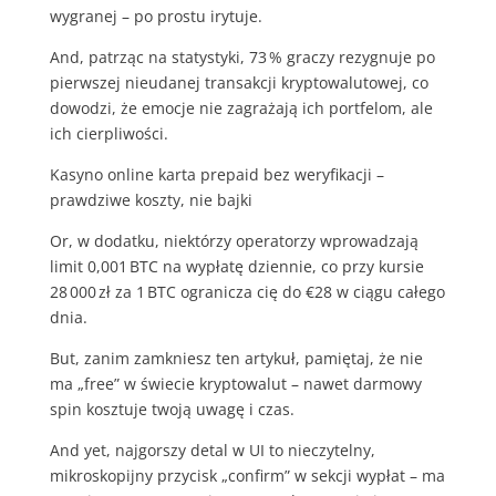
wygranej – po prostu irytuje.
And, patrząc na statystyki, 73 % graczy rezygnuje po
pierwszej nieudanej transakcji kryptowalutowej, co
dowodzi, że emocje nie zagrażają ich portfelom, ale
ich cierpliwości.
Kasyno online karta prepaid bez weryfikacji –
prawdziwe koszty, nie bajki
Or, w dodatku, niektórzy operatorzy wprowadzają
limit 0,001 BTC na wypłatę dziennie, co przy kursie
28 000 zł za 1 BTC ogranicza cię do €28 w ciągu całego
dnia.
But, zanim zamkniesz ten artykuł, pamiętaj, że nie
ma „free” w świecie kryptowalut – nawet darmowy
spin kosztuje twoją uwagę i czas.
And yet, najgorszy detal w UI to nieczytelny,
mikroskopijny przycisk „confirm” w sekcji wypłat – ma