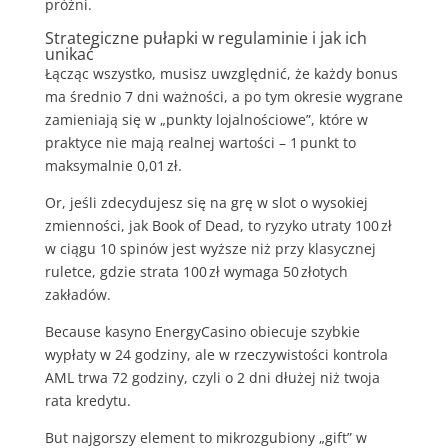
próżni.
Strategiczne pułapki w regulaminie i jak ich
unikać
Łącząc wszystko, musisz uwzględnić, że każdy bonus
ma średnio 7 dni ważności, a po tym okresie wygrane
zamieniają się w „punkty lojalnościowe”, które w
praktyce nie mają realnej wartości – 1 punkt to
maksymalnie 0,01 zł.
Or, jeśli zdecydujesz się na grę w slot o wysokiej
zmienności, jak Book of Dead, to ryzyko utraty 100 zł
w ciągu 10 spinów jest wyższe niż przy klasycznej
ruletce, gdzie strata 100 zł wymaga 50 złotych
zakładów.
Because kasyno EnergyCasino obiecuje szybkie
wypłaty w 24 godziny, ale w rzeczywistości kontrola
AML trwa 72 godziny, czyli o 2 dni dłużej niż twoja
rata kredytu.
But najgorszy element to mikrozgubiony „gift” w