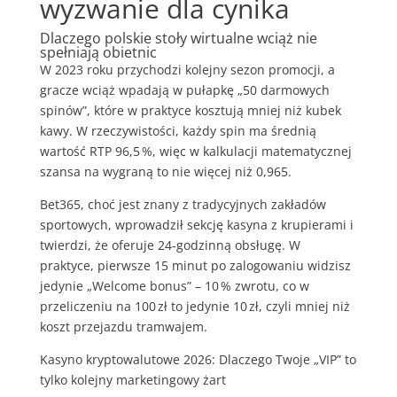
wyzwanie dla cynika
Dlaczego polskie stoły wirtualne wciąż nie
spełniają obietnic
W 2023 roku przychodzi kolejny sezon promocji, a
gracze wciąż wpadają w pułapkę „50 darmowych
spinów”, które w praktyce kosztują mniej niż kubek
kawy. W rzeczywistości, każdy spin ma średnią
wartość RTP 96,5 %, więc w kalkulacji matematycznej
szansa na wygraną to nie więcej niż 0,965.
Bet365, choć jest znany z tradycyjnych zakładów
sportowych, wprowadził sekcję kasyna z krupierami i
twierdzi, że oferuje 24‑godzinną obsługę. W
praktyce, pierwsze 15 minut po zalogowaniu widzisz
jedynie „Welcome bonus” – 10 % zwrotu, co w
przeliczeniu na 100 zł to jedynie 10 zł, czyli mniej niż
koszt przejazdu tramwajem.
Kasyno kryptowalutowe 2026: Dlaczego Twoje „VIP” to
tylko kolejny marketingowy żart