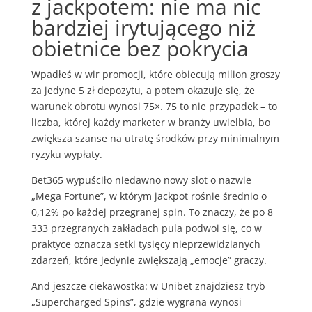
z jackpotem: nie ma nic
bardziej irytującego niż
obietnice bez pokrycia
Wpadłeś w wir promocji, które obiecują milion groszy
za jedyne 5 zł depozytu, a potem okazuje się, że
warunek obrotu wynosi 75×. 75 to nie przypadek – to
liczba, której każdy marketer w branży uwielbia, bo
zwiększa szanse na utratę środków przy minimalnym
ryzyku wypłaty.
Bet365 wypuściło niedawno nowy slot o nazwie
„Mega Fortune”, w którym jackpot rośnie średnio o
0,12% po każdej przegranej spin. To znaczy, że po 8
333 przegranych zakładach pula podwoi się, co w
praktyce oznacza setki tysięcy nieprzewidzianych
zdarzeń, które jedynie zwiększają „emocje” graczy.
And jeszcze ciekawostka: w Unibet znajdziesz tryb
„Supercharged Spins”, gdzie wygrana wynosi