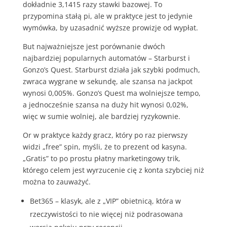
dokładnie 3,1415 razy stawki bazowej. To
przypomina stałą pi, ale w praktyce jest to jedynie
wymówka, by uzasadnić wyższe prowizje od wypłat.
But najważniejsze jest porównanie dwóch
najbardziej popularnych automatów – Starburst i
Gonzo’s Quest. Starburst działa jak szybki podmuch,
zwraca wygrane w sekundę, ale szansa na jackpot
wynosi 0,005%. Gonzo’s Quest ma wolniejsze tempo,
a jednocześnie szansa na duży hit wynosi 0,02%,
więc w sumie wolniej, ale bardziej ryzykownie.
Or w praktyce każdy gracz, który po raz pierwszy
widzi „free” spin, myśli, że to prezent od kasyna.
„Gratis” to po prostu płatny marketingowy trik,
którego celem jest wyrzucenie cię z konta szybciej niż
można to zauważyć.
Bet365 – klasyk, ale z „VIP” obietnicą, która w
rzeczywistości to nie więcej niż podrasowana