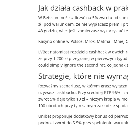
Jak działa cashback w pra
W Betsson możesz liczyć na 5% zwrotu od sumy 
zł, pod warunkiem, że nie wypłacasz premii p
48 godzin, więc jeśli zamierzasz wykorzystać t
Kasyno online w Polsce: Mrok, Matma i Mniej O
LVBet natomiast rozdziela cashback w dwóch ra
że przy 1 200 zł przegranej w pierwszym tygod
could simply ignore the second rat, co jednak s
Strategie, które nie wymag
Rozważmy scenariusz, w którym grasz wyłącznie
używasz cashbacku. Przy średniej RTP 96% i zak
zwrot 5% daje tylko 10 zł – niczym kropla w mor
100 obrotach przy tym samym zakładzie spada do
Unibet proponuje dodatkowy bonus od pierwszy
podnosi zwrot do 5.5% przy spełnieniu warunku