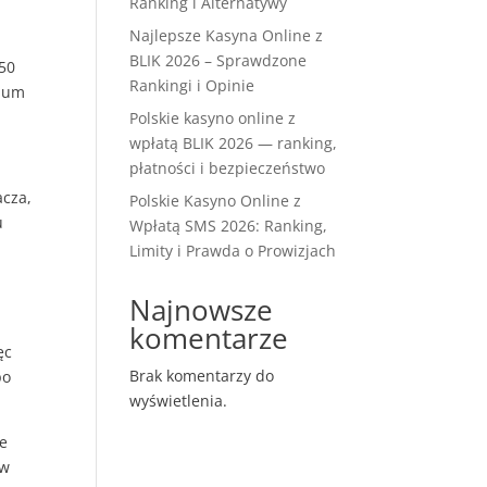
Ranking i Alternatywy
Najlepsze Kasyna Online z
BLIK 2026 – Sprawdzone
150
Rankingi i Opinie
imum
Polskie kasyno online z
wpłatą BLIK 2026 — ranking,
płatności i bezpieczeństwo
acza,
Polskie Kasyno Online z
u
Wpłatą SMS 2026: Ranking,
Limity i Prawda o Prowizjach
Najnowsze
komentarze
ęc
Brak komentarzy do
po
wyświetlenia.
ce
 w