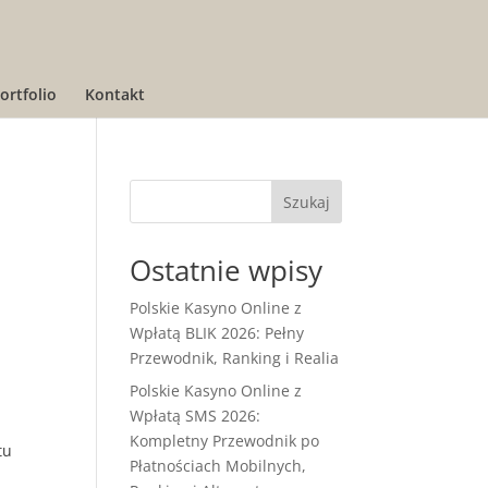
ortfolio
Kontakt
Szukaj
Ostatnie wpisy
Polskie Kasyno Online z
Wpłatą BLIK 2026: Pełny
Przewodnik, Ranking i Realia
Polskie Kasyno Online z
Wpłatą SMS 2026:
Kompletny Przewodnik po
tu
Płatnościach Mobilnych,