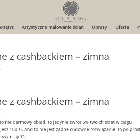
wnętrz
Artystyczne malowanie ścian
Obrazy
Oferta
P
ne z cashbackiem – zimna
c
ne z cashbackiem – zimna
c
to nie darmowy obiad, to jedynie zwrot 5% twoich strat w ciągu
ujesz 100 zł. And to nie jest żadne cudowne rozwiązanie, to po pros
owym „gift”.