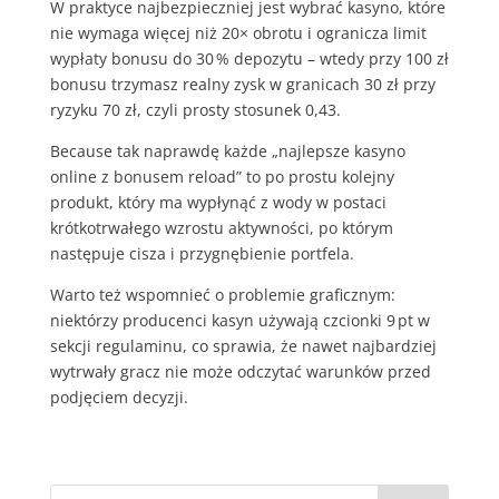
W praktyce najbezpieczniej jest wybrać kasyno, które
nie wymaga więcej niż 20× obrotu i ogranicza limit
wypłaty bonusu do 30 % depozytu – wtedy przy 100 zł
bonusu trzymasz realny zysk w granicach 30 zł przy
ryzyku 70 zł, czyli prosty stosunek 0,43.
Because tak naprawdę każde „najlepsze kasyno
online z bonusem reload” to po prostu kolejny
produkt, który ma wypłynąć z wody w postaci
krótkotrwałego wzrostu aktywności, po którym
następuje cisza i przygnębienie portfela.
Warto też wspomnieć o problemie graficznym:
niektórzy producenci kasyn używają czcionki 9 pt w
sekcji regulaminu, co sprawia, że nawet najbardziej
wytrwały gracz nie może odczytać warunków przed
podjęciem decyzji.