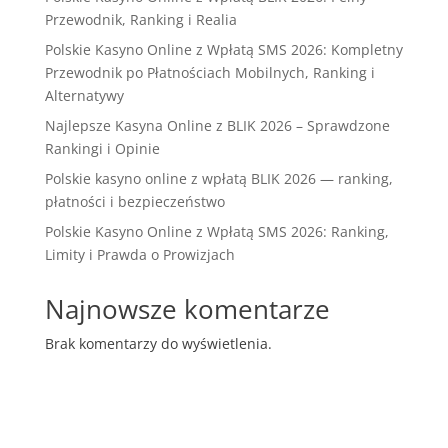
Przewodnik, Ranking i Realia
Polskie Kasyno Online z Wpłatą SMS 2026: Kompletny
Przewodnik po Płatnościach Mobilnych, Ranking i
Alternatywy
Najlepsze Kasyna Online z BLIK 2026 – Sprawdzone
Rankingi i Opinie
Polskie kasyno online z wpłatą BLIK 2026 — ranking,
płatności i bezpieczeństwo
Polskie Kasyno Online z Wpłatą SMS 2026: Ranking,
Limity i Prawda o Prowizjach
Najnowsze komentarze
Brak komentarzy do wyświetlenia.