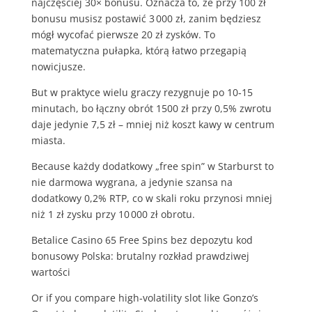
najczęściej 30× bonusu. Oznacza to, że przy 100 zł
bonusu musisz postawić 3 000 zł, zanim będziesz
mógł wycofać pierwsze 20 zł zysków. To
matematyczna pułapka, którą łatwo przegapią
nowicjusze.
But w praktyce wielu graczy rezygnuje po 10‑15
minutach, bo łączny obrót 1500 zł przy 0,5% zwrotu
daje jedynie 7,5 zł – mniej niż koszt kawy w centrum
miasta.
Because każdy dodatkowy „free spin” w Starburst to
nie darmowa wygrana, a jedynie szansa na
dodatkowy 0,2% RTP, co w skali roku przynosi mniej
niż 1 zł zysku przy 10 000 zł obrotu.
Betalice Casino 65 Free Spins bez depozytu kod
bonusowy Polska: brutalny rozkład prawdziwej
wartości
Or if you compare high‑volatility slot like Gonzo’s