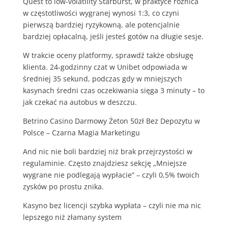
Quest to low‑volatility Starburst, w praktyce różnica
w częstotliwości wygranej wynosi 1:3, co czyni
pierwszą bardziej ryzykowną, ale potencjalnie
bardziej opłacalną, jeśli jesteś gotów na długie sesje.
W trakcie oceny platformy, sprawdź także obsługę
klienta. 24‑godzinny czat w Unibet odpowiada w
średniej 35 sekund, podczas gdy w mniejszych
kasynach średni czas oczekiwania sięga 3 minuty – to
jak czekać na autobus w deszczu.
Betrino Casino Darmowy Żeton 50zł Bez Depozytu w
Polsce – Czarna Magia Marketingu
And nic nie boli bardziej niż brak przejrzystości w
regulaminie. Często znajdziesz sekcję „Mniejsze
wygrane nie podlegają wypłacie” – czyli 0,5% twoich
zysków po prostu znika.
Kasyno bez licencji szybka wypłata – czyli nie ma nic
lepszego niż złamany system