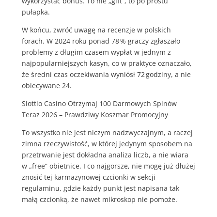
wykorzystać bonus. To nie „gift”, to po prostu
pułapka.
W końcu, zwróć uwagę na recenzje w polskich
forach. W 2024 roku ponad 78 % graczy zgłaszało
problemy z długim czasem wypłat w jednym z
najpopularniejszych kasyn, co w praktyce oznaczało,
że średni czas oczekiwania wyniósł 72 godziny, a nie
obiecywane 24.
Slottio Casino Otrzymaj 100 Darmowych Spinów
Teraz 2026 – Prawdziwy Koszmar Promocyjny
To wszystko nie jest niczym nadzwyczajnym, a raczej
zimna rzeczywistość, w której jedynym sposobem na
przetrwanie jest dokładna analiza liczb, a nie wiara
w „free” obietnice. I co najgorsze, nie mogę już dłużej
znosić tej karmazynowej czcionki w sekcji
regulaminu, gdzie każdy punkt jest napisana tak
małą czcionką, że nawet mikroskop nie pomoże.