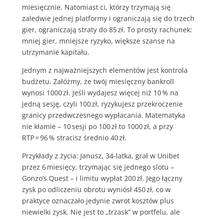
miesięcznie. Natomiast ci, którzy trzymają się
zaledwie jednej platformy i ograniczają się do trzech
gier, ograniczają straty do 85 zł. To prosty rachunek:
mniej gier, mniejsze ryzyko, większe szanse na
utrzymanie kapitału.
Jednym z najważniejszych elementów jest kontrola
budżetu. Załóżmy, że twój miesięczny bankroll
wynosi 1000 zł. Jeśli wydajesz więcej niż 10 % na
jedną sesję, czyli 100 zł, ryzykujesz przekroczenie
granicy przedwczesnego wypłacania. Matematyka
nie kłamie – 10 sesji po 100 zł to 1000 zł, a przy
RTP = 96 % stracisz średnio 40 zł.
Przykłady z życia: Janusz, 34‑latka, grał w Unibet
przez 6 miesięcy, trzymając się jednego slotu –
Gonzo’s Quest – i limitu wypłat 200 zł. Jego łączny
zysk po odliczeniu obrotu wyniósł 450 zł, co w
praktyce oznaczało jedynie zwrot kosztów plus
niewielki zysk. Nie jest to „trzask” w portfelu, ale