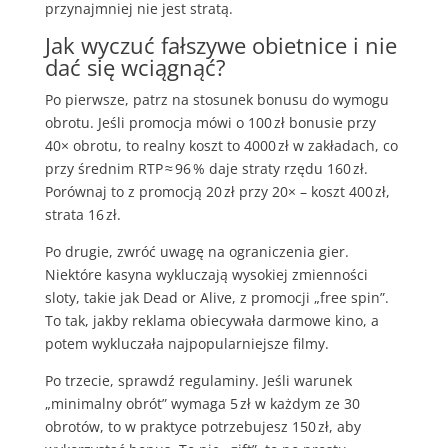
przynajmniej nie jest stratą.
Jak wyczuć fałszywe obietnice i nie
dać się wciągnąć?
Po pierwsze, patrz na stosunek bonusu do wymogu
obrotu. Jeśli promocja mówi o 100 zł bonusie przy
40× obrotu, to realny koszt to 4000 zł w zakładach, co
przy średnim RTP ≈ 96 % daje straty rzędu 160 zł.
Porównaj to z promocją 20 zł przy 20× – koszt 400 zł,
strata 16 zł.
Po drugie, zwróć uwagę na ograniczenia gier.
Niektóre kasyna wykluczają wysokiej zmienności
sloty, takie jak Dead or Alive, z promocji „free spin”.
To tak, jakby reklama obiecywała darmowe kino, a
potem wykluczała najpopularniejsze filmy.
Po trzecie, sprawdź regulaminy. Jeśli warunek
„minimalny obrót” wymaga 5 zł w każdym ze 30
obrotów, to w praktyce potrzebujesz 150 zł, aby