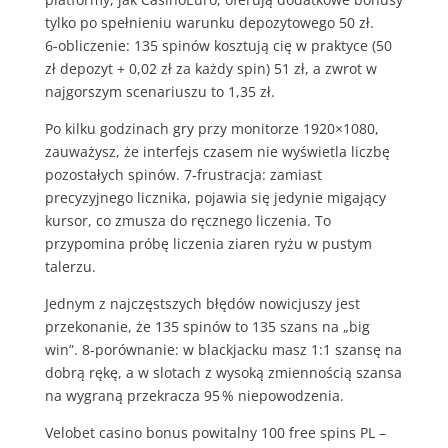
tylko po spełnieniu warunku depozytowego 50 zł.
6‑obliczenie: 135 spinów kosztują cię w praktyce (50
zł depozyt + 0,02 zł za każdy spin) 51 zł, a zwrot w
najgorszym scenariuszu to 1,35 zł.
Po kilku godzinach gry przy monitorze 1920×1080,
zauważysz, że interfejs czasem nie wyświetla liczbę
pozostałych spinów. 7‑frustracja: zamiast
precyzyjnego licznika, pojawia się jedynie migający
kursor, co zmusza do ręcznego liczenia. To
przypomina próbę liczenia ziaren ryżu w pustym
talerzu.
Jednym z najczęstszych błędów nowicjuszy jest
przekonanie, że 135 spinów to 135 szans na „big
win”. 8‑porównanie: w blackjacku masz 1:1 szansę na
dobrą rękę, a w slotach z wysoką zmiennością szansa
na wygraną przekracza 95 % niepowodzenia.
Velobet casino bonus powitalny 100 free spins PL –