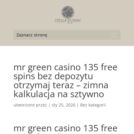
Zaznacz stronę
mr green casino 135 free
spins bez depozytu
otrzymaj teraz – zimna
kalkulacja na sztywno
utworzone przez
|
sty 25, 2026
| Bez kategorii
mr green casino 135 free