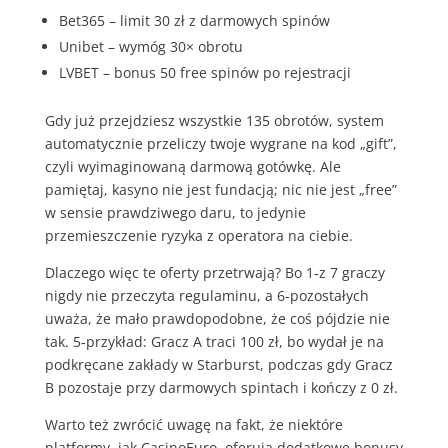
Bet365 – limit 30 zł z darmowych spinów
Unibet – wymóg 30× obrotu
LVBET – bonus 50 free spinów po rejestracji
Gdy już przejdziesz wszystkie 135 obrotów, system
automatycznie przeliczy twoje wygrane na kod „gift”,
czyli wyimaginowaną darmową gotówkę. Ale
pamiętaj, kasyno nie jest fundacją; nic nie jest „free”
w sensie prawdziwego daru, to jedynie
przemieszczenie ryzyka z operatora na ciebie.
Dlaczego więc te oferty przetrwają? Bo 1‑z 7 graczy
nigdy nie przeczyta regulaminu, a 6‑pozostałych
uważa, że mało prawdopodobne, że coś pójdzie nie
tak. 5‑przykład: Gracz A traci 100 zł, bo wydał je na
podkręcane zakłady w Starburst, podczas gdy Gracz
B pozostaje przy darmowych spintach i kończy z 0 zł.
Warto też zwrócić uwagę na fakt, że niektóre
platformy, jak CasinoEuro, oferują dodatkowe bonusy