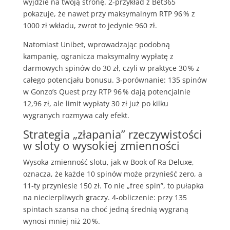
wyjdzie na twoją stronę. 2‑przykład z Bet365
pokazuje, że nawet przy maksymalnym RTP 96 % z
1000 zł wkładu, zwrot to jedynie 960 zł.
Natomiast Unibet, wprowadzając podobną
kampanię, ogranicza maksymalny wypłatę z
darmowych spinów do 30 zł, czyli w praktyce 30 % z
całego potencjału bonusu. 3‑porównanie: 135 spinów
w Gonzo’s Quest przy RTP 96 % dają potencjalnie
12,96 zł, ale limit wypłaty 30 zł już po kilku
wygranych rozmywa cały efekt.
Strategia „złapania” rzeczywistości
w sloty o wysokiej zmienności
Wysoka zmienność slotu, jak w Book of Ra Deluxe,
oznacza, że każde 10 spinów może przynieść zero, a
11‑ty przyniesie 150 zł. To nie „free spin”, to pułapka
na niecierpliwych graczy. 4‑obliczenie: przy 135
spintach szansa na choć jedną średnią wygraną
wynosi mniej niż 20 %.