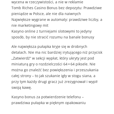
wycena w rzeczywistości, a nie w reklamie
Tomb Riches Casino Bonus bez depozytu: Prawdziwe
pieniądze w Polsce, ale nie dla naiwnych
Największe wygrane w automaty: prawdziwe liczby, a
nie marketingowy mit
Kasyno online z turniejami slotowymi to jedyny
sposób, by nie stracić rozumu na banale bonusy
Ale największa pułapka kryje się w drobnych
detalach. Nie ma nic bardziej irytującego niż przycisk
„Zatwierdź” w sekcji wypłat, który ukryty jest pod
miniaturą gry o rozdzielczości 64 × 64 piksele. Nie
można go znaleźć bez powiększenia i przeszukania
całej strony – to jak szukanie igły w stogu siana, a
przy tym każdy drugi gracz już zrezygnował i wypił
swoją kawę.
Kasyno bonus za potwierdzenie telefonu –
prawdziwa pułapka w pięknym opakowaniu