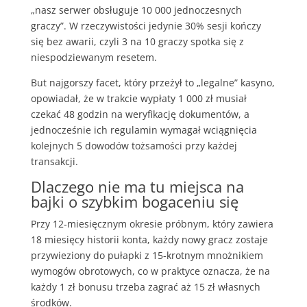
„nasz serwer obsługuje 10 000 jednoczesnych
graczy”. W rzeczywistości jedynie 30% sesji kończy
się bez awarii, czyli 3 na 10 graczy spotka się z
niespodziewanym resetem.
But najgorszy facet, który przeżył to „legalne” kasyno,
opowiadał, że w trakcie wypłaty 1 000 zł musiał
czekać 48 godzin na weryfikację dokumentów, a
jednocześnie ich regulamin wymagał wciągnięcia
kolejnych 5 dowodów tożsamości przy każdej
transakcji.
Dlaczego nie ma tu miejsca na
bajki o szybkim bogaceniu się
Przy 12‑miesięcznym okresie próbnym, który zawiera
18 miesięcy historii konta, każdy nowy gracz zostaje
przywieziony do pułapki z 15‑krotnym mnożnikiem
wymogów obrotowych, co w praktyce oznacza, że na
każdy 1 zł bonusu trzeba zagrać aż 15 zł własnych
środków.