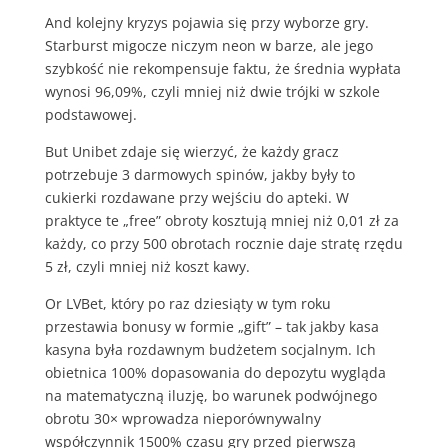
And kolejny kryzys pojawia się przy wyborze gry.
Starburst migocze niczym neon w barze, ale jego
szybkość nie rekompensuje faktu, że średnia wypłata
wynosi 96,09%, czyli mniej niż dwie trójki w szkole
podstawowej.
But Unibet zdaje się wierzyć, że każdy gracz
potrzebuje 3 darmowych spinów, jakby były to
cukierki rozdawane przy wejściu do apteki. W
praktyce te „free” obroty kosztują mniej niż 0,01 zł za
każdy, co przy 500 obrotach rocznie daje stratę rzędu
5 zł, czyli mniej niż koszt kawy.
Or LVBet, który po raz dziesiąty w tym roku
przestawia bonusy w formie „gift” – tak jakby kasa
kasyna była rozdawnym budżetem socjalnym. Ich
obietnica 100% dopasowania do depozytu wygląda
na matematyczną iluzję, bo warunek podwójnego
obrotu 30× wprowadza nieporównywalny
współczynnik 1500% czasu gry przed pierwszą