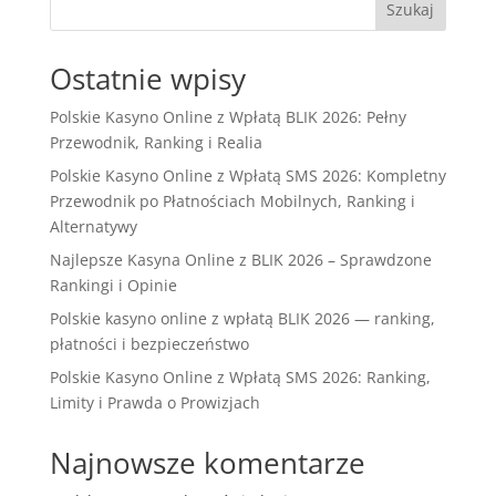
Szukaj
Ostatnie wpisy
Polskie Kasyno Online z Wpłatą BLIK 2026: Pełny
Przewodnik, Ranking i Realia
Polskie Kasyno Online z Wpłatą SMS 2026: Kompletny
Przewodnik po Płatnościach Mobilnych, Ranking i
Alternatywy
Najlepsze Kasyna Online z BLIK 2026 – Sprawdzone
Rankingi i Opinie
Polskie kasyno online z wpłatą BLIK 2026 — ranking,
płatności i bezpieczeństwo
Polskie Kasyno Online z Wpłatą SMS 2026: Ranking,
Limity i Prawda o Prowizjach
Najnowsze komentarze