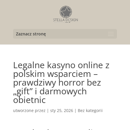
Zaznacz stronę
Legalne kasyno online z
polskim wsparciem –
prawdziwy horror bez
„gift” i darmowych
obietnic
utworzone przez
|
sty 25, 2026
| Bez kategorii