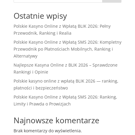
Ostatnie wpisy
Polskie Kasyno Online z Wpłatą BLIK 2026: Pełny
Przewodnik, Ranking i Realia
Polskie Kasyno Online z Wpłatą SMS 2026: Kompletny
Przewodnik po Płatnościach Mobilnych, Ranking i
Alternatywy
Najlepsze Kasyna Online z BLIK 2026 – Sprawdzone
Rankingi i Opinie
Polskie kasyno online z wpłatą BLIK 2026 — ranking,
płatności i bezpieczeństwo
Polskie Kasyno Online z Wpłatą SMS 2026: Ranking,
Limity i Prawda o Prowizjach
Najnowsze komentarze
Brak komentarzy do wyświetlenia.