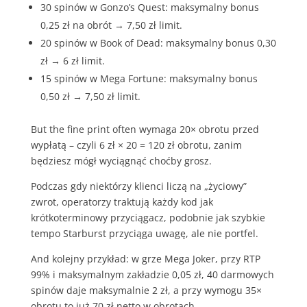
30 spinów w Gonzo’s Quest: maksymalny bonus
0,25 zł na obrót → 7,50 zł limit.
20 spinów w Book of Dead: maksymalny bonus 0,30
zł → 6 zł limit.
15 spinów w Mega Fortune: maksymalny bonus
0,50 zł → 7,50 zł limit.
But the fine print often wymaga 20× obrotu przed
wypłatą – czyli 6 zł × 20 = 120 zł obrotu, zanim
będziesz mógł wyciągnąć choćby grosz.
Podczas gdy niektórzy klienci liczą na „życiowy”
zwrot, operatorzy traktują każdy kod jak
krótkoterminowy przyciągacz, podobnie jak szybkie
tempo Starburst przyciąga uwagę, ale nie portfel.
And kolejny przykład: w grze Mega Joker, przy RTP
99% i maksymalnym zakładzie 0,05 zł, 40 darmowych
spinów daje maksymalnie 2 zł, a przy wymogu 35×
obrotu to już 70 zł netto w obrotach.