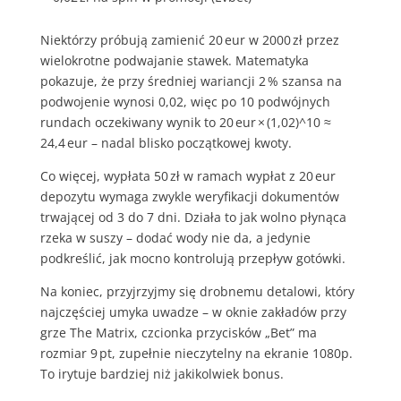
Niektórzy próbują zamienić 20 eur w 2000 zł przez
wielokrotne podwajanie stawek. Matematyka
pokazuje, że przy średniej wariancji 2 % szansa na
podwojenie wynosi 0,02, więc po 10 podwójnych
rundach oczekiwany wynik to 20 eur × (1,02)^10 ≈
24,4 eur – nadal blisko początkowej kwoty.
Co więcej, wypłata 50 zł w ramach wypłat z 20 eur
depozytu wymaga zwykle weryfikacji dokumentów
trwającej od 3 do 7 dni. Działa to jak wolno płynąca
rzeka w suszy – dodać wody nie da, a jedynie
podkreślić, jak mocno kontrolują przepływ gotówki.
Na koniec, przyjrzyjmy się drobnemu detalowi, który
najczęściej umyka uwadze – w oknie zakładów przy
grze The Matrix, czcionka przycisków „Bet” ma
rozmiar 9 pt, zupełnie nieczytelny na ekranie 1080p.
To irytuje bardziej niż jakikolwiek bonus.