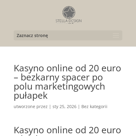
Zaznacz stronę
Kasyno online od 20 euro
– bezkarny spacer po
polu marketingowych
pułapek
utworzone przez
|
sty 25, 2026
| Bez kategorii
Kasyno online od 20 euro