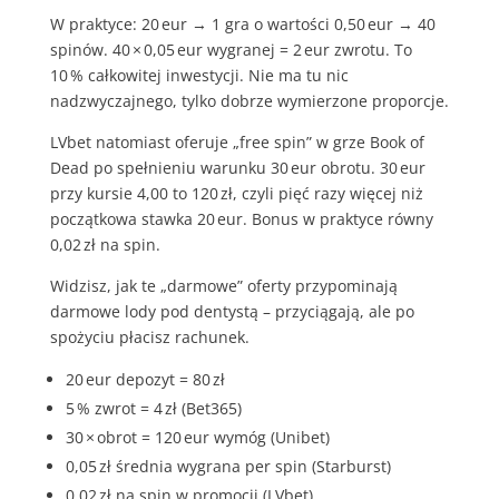
W praktyce: 20 eur → 1 gra o wartości 0,50 eur → 40
spinów. 40 × 0,05 eur wygranej = 2 eur zwrotu. To
10 % całkowitej inwestycji. Nie ma tu nic
nadzwyczajnego, tylko dobrze wymierzone proporcje.
LVbet natomiast oferuje „free spin” w grze Book of
Dead po spełnieniu warunku 30 eur obrotu. 30 eur
przy kursie 4,00 to 120 zł, czyli pięć razy więcej niż
początkowa stawka 20 eur. Bonus w praktyce równy
0,02 zł na spin.
Widzisz, jak te „darmowe” oferty przypominają
darmowe lody pod dentystą – przyciągają, ale po
spożyciu płacisz rachunek.
20 eur depozyt = 80 zł
5 % zwrot = 4 zł (Bet365)
30 × obrot = 120 eur wymóg (Unibet)
0,05 zł średnia wygrana per spin (Starburst)
0,02 zł na spin w promocji (LVbet)