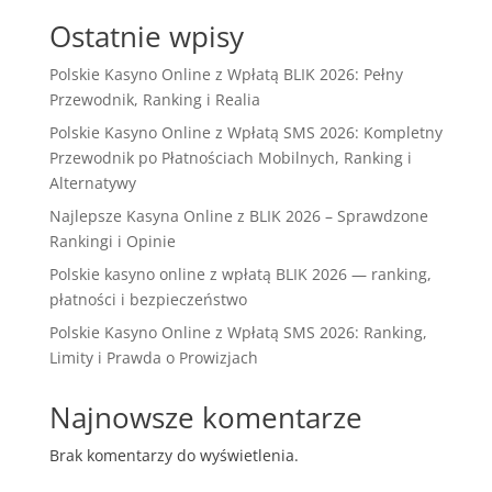
Ostatnie wpisy
Polskie Kasyno Online z Wpłatą BLIK 2026: Pełny
Przewodnik, Ranking i Realia
Polskie Kasyno Online z Wpłatą SMS 2026: Kompletny
Przewodnik po Płatnościach Mobilnych, Ranking i
Alternatywy
Najlepsze Kasyna Online z BLIK 2026 – Sprawdzone
Rankingi i Opinie
Polskie kasyno online z wpłatą BLIK 2026 — ranking,
płatności i bezpieczeństwo
Polskie Kasyno Online z Wpłatą SMS 2026: Ranking,
Limity i Prawda o Prowizjach
Najnowsze komentarze
Brak komentarzy do wyświetlenia.