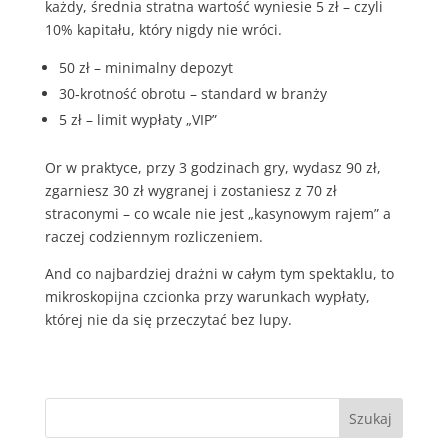
każdy, średnia stratna wartość wyniesie 5 zł – czyli
10% kapitału, który nigdy nie wróci.
50 zł – minimalny depozyt
30‑krotność obrotu – standard w branży
5 zł – limit wypłaty „VIP”
Or w praktyce, przy 3 godzinach gry, wydasz 90 zł,
zgarniesz 30 zł wygranej i zostaniesz z 70 zł
straconymi – co wcale nie jest „kasynowym rajem” a
raczej codziennym rozliczeniem.
And co najbardziej drażni w całym tym spektaklu, to
mikroskopijna czcionka przy warunkach wypłaty,
której nie da się przeczytać bez lupy.
Szukaj