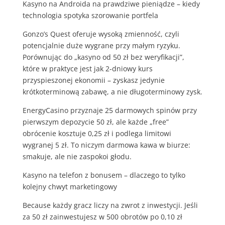
Kasyno na Androida na prawdziwe pieniądze – kiedy
technologia spotyka szorowanie portfela
Gonzo’s Quest oferuje wysoką zmienność, czyli
potencjalnie duże wygrane przy małym ryzyku.
Porównując do „kasyno od 50 zł bez weryfikacji”,
które w praktyce jest jak 2‑dniowy kurs
przyspieszonej ekonomii – zyskasz jedynie
krótkoterminową zabawę, a nie długoterminowy zysk.
EnergyCasino przyznaje 25 darmowych spinów przy
pierwszym depozycie 50 zł, ale każde „free”
obrócenie kosztuje 0,25 zł i podlega limitowi
wygranej 5 zł. To niczym darmowa kawa w biurze:
smakuje, ale nie zaspokoi głodu.
Kasyno na telefon z bonusem – dlaczego to tylko
kolejny chwyt marketingowy
Because każdy gracz liczy na zwrot z inwestycji. Jeśli
za 50 zł zainwestujesz w 500 obrotów po 0,10 zł