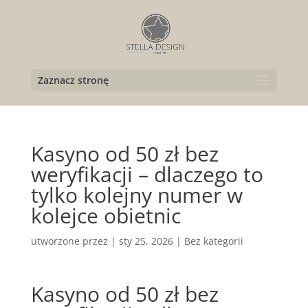
Zaznacz stronę
Kasyno od 50 zł bez
weryfikacji – dlaczego to
tylko kolejny numer w
kolejce obietnic
utworzone przez
|
sty 25, 2026
| Bez kategorii
Kasyno od 50 zł bez