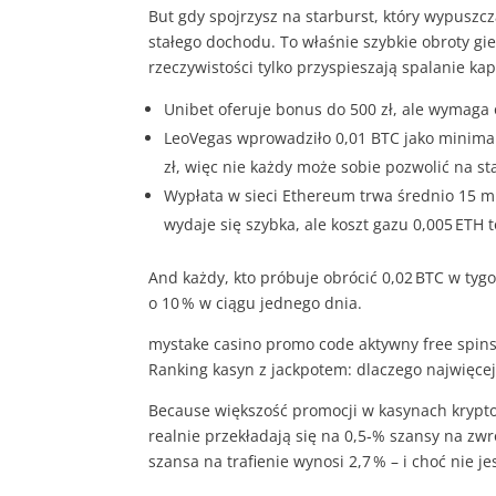
But gdy spojrzysz na starburst, który wypuszc
stałego dochodu. To właśnie szybkie obroty gier
rzeczywistości tylko przyspieszają spalanie kap
Unibet oferuje bonus do 500 zł, ale wymaga 
LeoVegas wprowadziło 0,01 BTC jako minimaln
zł, więc nie każdy może sobie pozwolić na sta
Wypłata w sieci Ethereum trwa średnio 15 m
wydaje się szybka, ale koszt gazu 0,005 ETH to
And każdy, kto próbuje obrócić 0,02 BTC w tygo
o 10 % w ciągu jednego dnia.
mystake casino promo code aktywny free spins
Ranking kasyn z jackpotem: dlaczego najwięcej
Because większość promocji w kasynach kryptow
realnie przekładają się na 0,5‑% szansy na zwro
szansa na trafienie wynosi 2,7 % – i choć nie j