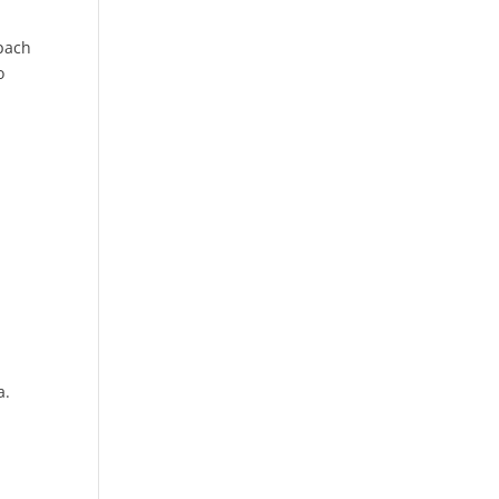
apach
o
a.