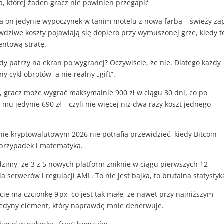
a, której żaden gracz nie powinien przegapić
ina on jedynie wypoczynek w tanim motelu z nową farbą – świeży z
awdziwe koszty pojawiają się dopiero przy wymuszonej grze, kiedy t
entową stratę.
iedy patrzy na ekran po wygranej? Oczywiście, że nie. Dlatego każdy
y cykl obrotów, a nie realny „gift”.
, gracz może wygrać maksymalnie 900 zł w ciągu 30 dni, co po
 mu jedynie 690 zł – czyli nie więcej niż dwa razy koszt jednego
ie kryptowalutowym 2026 nie potrafią przewidzieć, kiedy Bitcoin
ty przypadek i matematyka.
idzimy, że 3 z 5 nowych platform zniknie w ciągu pierwszych 12
 serwerów i regulacji AML. To nie jest bajka, to brutalna statystyk
cie ma czcionkę 9 px, co jest tak małe, że nawet przy najniższym
o jedyny element, który naprawdę mnie denerwuje.