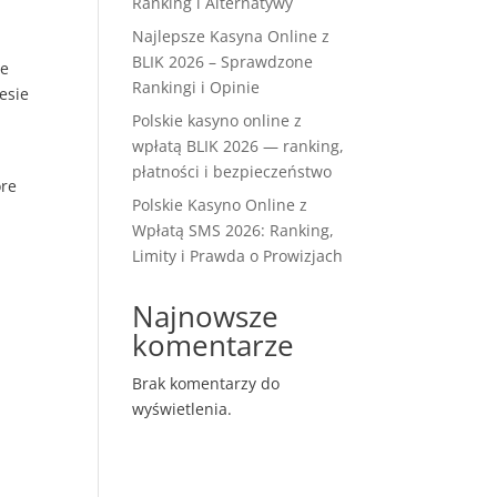
Ranking i Alternatywy
Najlepsze Kasyna Online z
BLIK 2026 – Sprawdzone
ie
Rankingi i Opinie
esie
Polskie kasyno online z
wpłatą BLIK 2026 — ranking,
płatności i bezpieczeństwo
óre
Polskie Kasyno Online z
Wpłatą SMS 2026: Ranking,
Limity i Prawda o Prowizjach
Najnowsze
komentarze
Brak komentarzy do
wyświetlenia.