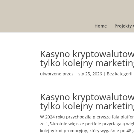
Home
Projekty 
Kasyno kryptowalutowe
tylko kolejny marketi
utworzone przez
|
sty 25, 2026
| Bez kategorii
Kasyno kryptowalutowe
tylko kolejny marketi
W 2024 roku przychodziła pierwsza fala platfo
że 1,5‑krotnie większe portfele przyciągają wię
kolejny kod promocyjny, który wygaśnie po 48 