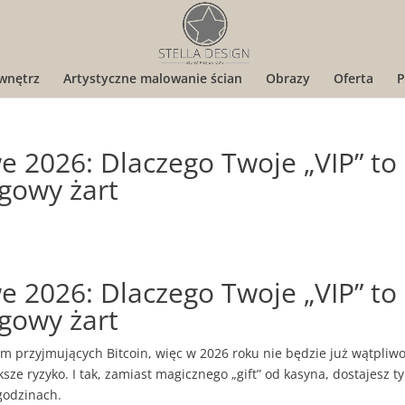
wnętrz
Artystyczne malowanie ścian
Obrazy
Oferta
P
 2026: Dlaczego Twoje „VIP” to
ngowy żart
 2026: Dlaczego Twoje „VIP” to
ngowy żart
rm przyjmujących Bitcoin, więc w 2026 roku nie będzie już wątpliwo
ksze ryzyko. I tak, zamiast magicznego „gift” od kasyna, dostajesz ty
godzinach.