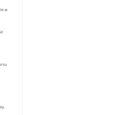
a
ale w
50
kursu
ty.