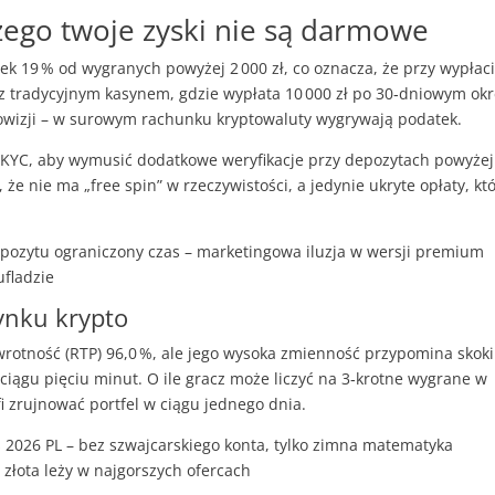
czego twoje zyski nie są darmowe
ek 19 % od wygranych powyżej 2 000 zł, co oznacza, że przy wypłac
 to z tradycyjnym kasynem, gdzie wypłata 10 000 zł po 30‑dniowym okr
owizji – w surowym rachunku kryptowaluty wygrywają podatek.
 KYC, aby wymusić dodatkowe weryfikacje przy depozytach powyżej
e, że nie ma „free spin” w rzeczywistości, a jedynie ukryte opłaty, kt
ozytu ograniczony czas – marketingowa iluzja w wersji premium
ufladzie
ynku krypto
wrotność (RTP) 96,0 %, ale jego wysoka zmienność przypomina skoki
w ciągu pięciu minut. O ile gracz może liczyć na 3‑krotne wygrane w
fi zrujnować portfel w ciągu jednego dnia.
 2026 PL – bez szwajcarskiego konta, tylko zimna matematyka
 złota leży w najgorszych ofercach