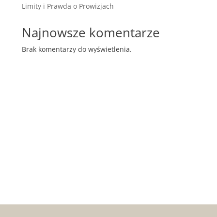
Limity i Prawda o Prowizjach
Najnowsze komentarze
Brak komentarzy do wyświetlenia.