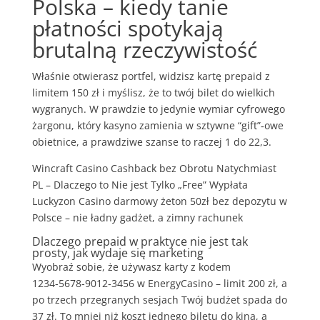
Polska – kiedy tanie
płatności spotykają
brutalną rzeczywistość
Właśnie otwierasz portfel, widzisz kartę prepaid z
limitem 150 zł i myślisz, że to twój bilet do wielkich
wygranych. W prawdzie to jedynie wymiar cyfrowego
żargonu, który kasyno zamienia w sztywne “gift”‑owe
obietnice, a prawdziwe szanse to raczej 1 do 22,3.
Wincraft Casino Cashback bez Obrotu Natychmiast
PL – Dlaczego to Nie jest Tylko „Free” Wypłata
Luckyzon Casino darmowy żeton 50zł bez depozytu w
Polsce – nie ładny gadżet, a zimny rachunek
Dlaczego prepaid w praktyce nie jest tak
prosty, jak wydaje się marketing
Wyobraź sobie, że używasz karty z kodem
1234‑5678‑9012‑3456 w EnergyCasino – limit 200 zł, a
po trzech przegranych sesjach Twój budżet spada do
37 zł. To mniej niż koszt jednego biletu do kina, a