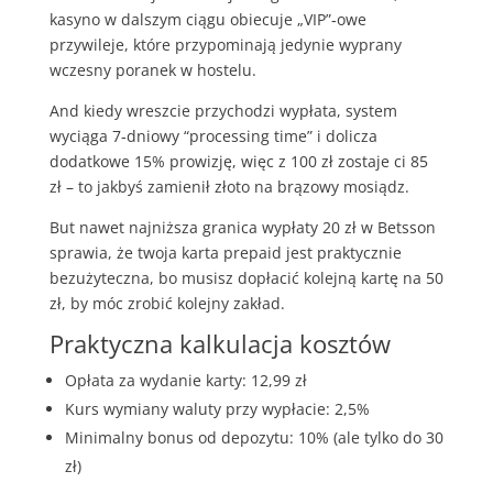
kasyno w dalszym ciągu obiecuje „VIP”‑owe
przywileje, które przypominają jedynie wyprany
wczesny poranek w hostelu.
And kiedy wreszcie przychodzi wypłata, system
wyciąga 7‑dniowy “processing time” i dolicza
dodatkowe 15% prowizję, więc z 100 zł zostaje ci 85
zł – to jakbyś zamienił złoto na brązowy mosiądz.
But nawet najniższa granica wypłaty 20 zł w Betsson
sprawia, że twoja karta prepaid jest praktycznie
bezużyteczna, bo musisz dopłacić kolejną kartę na 50
zł, by móc zrobić kolejny zakład.
Praktyczna kalkulacja kosztów
Opłata za wydanie karty: 12,99 zł
Kurs wymiany waluty przy wypłacie: 2,5%
Minimalny bonus od depozytu: 10% (ale tylko do 30
zł)