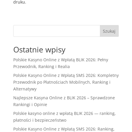
druku.
Szukaj
Ostatnie wpisy
Polskie Kasyno Online z Wpłatą BLIK 2026: Pełny
Przewodnik, Ranking i Realia
Polskie Kasyno Online z Wpłatą SMS 2026: Kompletny
Przewodnik po Płatnościach Mobilnych, Ranking i
Alternatywy
Najlepsze Kasyna Online z BLIK 2026 – Sprawdzone
Rankingi i Opinie
Polskie kasyno online z wpłatą BLIK 2026 — ranking,
płatności i bezpieczeństwo
Polskie Kasyno Online z Wpłatą SMS 2026: Ranking,