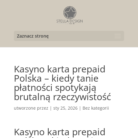
Zaznacz stronę
Kasyno karta prepaid
Polska – kiedy tanie
płatności spotykają
brutalną rzeczywistość
utworzone przez
|
sty 25, 2026
| Bez kategorii
Kasyno karta prepaid