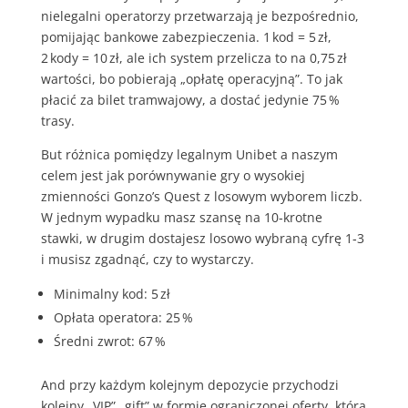
nielegalni operatorzy przetwarzają je bezpośrednio,
pomijając bankowe zabezpieczenia. 1 kod = 5 zł,
2 kody = 10 zł, ale ich system przelicza to na 0,75 zł
wartości, bo pobierają „opłatę operacyjną”. To jak
płacić za bilet tramwajowy, a dostać jedynie 75 %
trasy.
But różnica pomiędzy legalnym Unibet a naszym
celem jest jak porównywanie gry o wysokiej
zmienności Gonzo’s Quest z losowym wyborem liczb.
W jednym wypadku masz szansę na 10‑krotne
stawki, w drugim dostajesz losowo wybraną cyfrę 1‑3
i musisz zgadnąć, czy to wystarczy.
Minimalny kod: 5 zł
Opłata operatora: 25 %
Średni zwrot: 67 %
And przy każdym kolejnym depozycie przychodzi
kolejny „VIP” „gift” w formie ograniczonej oferty, którą