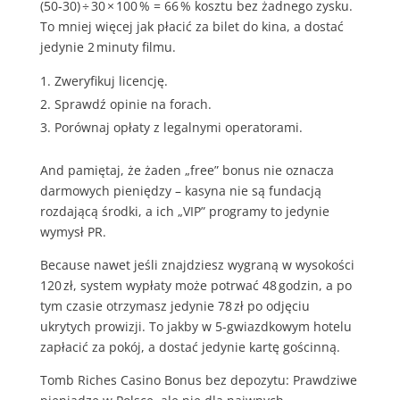
(50‑30) ÷ 30 × 100 % = 66 % kosztu bez żadnego zysku.
To mniej więcej jak płacić za bilet do kina, a dostać
jedynie 2 minuty filmu.
Zweryfikuj licencję.
Sprawdź opinie na forach.
Porównaj opłaty z legalnymi operatorami.
And pamiętaj, że żaden „free” bonus nie oznacza
darmowych pieniędzy – kasyna nie są fundacją
rozdającą środki, a ich „VIP” programy to jedynie
wymysł PR.
Because nawet jeśli znajdziesz wygraną w wysokości
120 zł, system wypłaty może potrwać 48 godzin, a po
tym czasie otrzymasz jedynie 78 zł po odjęciu
ukrytych prowizji. To jakby w 5‑gwiazdkowym hotelu
zapłacić za pokój, a dostać jedynie kartę gościnną.
Tomb Riches Casino Bonus bez depozytu: Prawdziwe