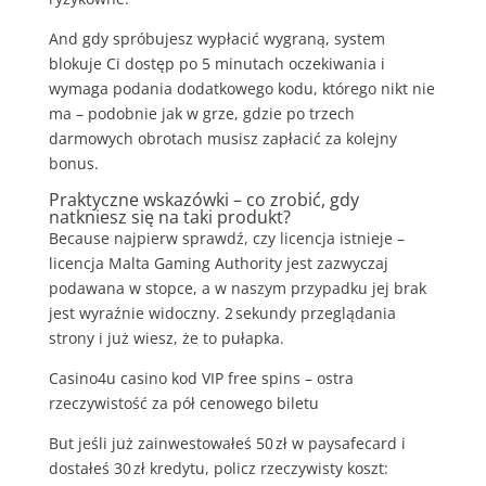
And gdy spróbujesz wypłacić wygraną, system
blokuje Ci dostęp po 5 minutach oczekiwania i
wymaga podania dodatkowego kodu, którego nikt nie
ma – podobnie jak w grze, gdzie po trzech
darmowych obrotach musisz zapłacić za kolejny
bonus.
Praktyczne wskazówki – co zrobić, gdy
natkniesz się na taki produkt?
Because najpierw sprawdź, czy licencja istnieje –
licencja Malta Gaming Authority jest zazwyczaj
podawana w stopce, a w naszym przypadku jej brak
jest wyraźnie widoczny. 2 sekundy przeglądania
strony i już wiesz, że to pułapka.
Casino4u casino kod VIP free spins – ostra
rzeczywistość za pół cenowego biletu
But jeśli już zainwestowałeś 50 zł w paysafecard i
dostałeś 30 zł kredytu, policz rzeczywisty koszt: