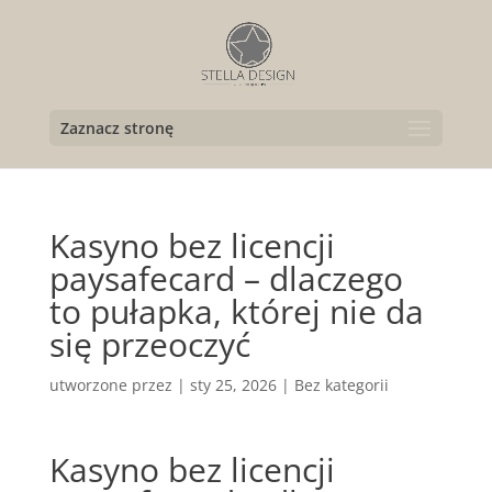
Zaznacz stronę
Kasyno bez licencji
paysafecard – dlaczego
to pułapka, której nie da
się przeoczyć
utworzone przez
|
sty 25, 2026
| Bez kategorii
Kasyno bez licencji