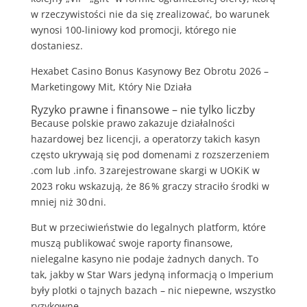
w rzeczywistości nie da się zrealizować, bo warunek
wynosi 100‑liniowy kod promocji, którego nie
dostaniesz.
Hexabet Casino Bonus Kasynowy Bez Obrotu 2026 –
Marketingowy Mit, Który Nie Działa
Ryzyko prawne i finansowe – nie tylko liczby
Because polskie prawo zakazuje działalności
hazardowej bez licencji, a operatorzy takich kasyn
często ukrywają się pod domenami z rozszerzeniem
.com lub .info. 3 zarejestrowane skargi w UOKiK w
2023 roku wskazują, że 86 % graczy straciło środki w
mniej niż 30 dni.
But w przeciwieństwie do legalnych platform, które
muszą publikować swoje raporty finansowe,
nielegalne kasyno nie podaje żadnych danych. To
tak, jakby w Star Wars jedyną informacją o Imperium
były plotki o tajnych bazach – nic niepewne, wszystko
ryzykowne.