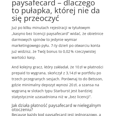
paysafecard – dlaczego
to pułapka, której nie da
się przeoczyć
Już po kilku minutach rejestracji w tytułowym
„kasyno bez licencji paysafecard” widać, że obietnice
darmowych spinów to jedynie wymiar
marketingowego pyłu. 7‑ty dzień po otwarciu konta
już widzisz, że Twój bonus to 0,02 % rzeczywistej
wartości kasy.
And kolejny gracz, który zakładał, że 10 zł w płatności
prepaid to wygrana, skończył z 3,14 zł w portfelu po
trzech przegranych sesjach. Porównaj to do Betsson,
gdzie minimalny depozyt wynosi 20 zł, a szansa na
wygraną w slotach typu Starburst jest bardziej
statystycznie uzasadniona niż w „bez licencji”.
Jak działa płatność paysafecard w nielegalnym
otoczeniu?
Because każdy kod paysafecard jest jednorazowy, a