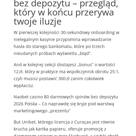
bez depozytu – przegląd,
który w końcu przerywa
twoje iluzje
W pierwszej kolejności 30‑sekundowy onboarding w
nielegalnym kasynie przypomina wprowadzanie
hasła do starego bankomatu, które po trzech
nieudanych próbach wyświetla „błąd”.
And w kolejnej sekcji dostajesz „bonus” o wartości
12 zł, który w praktyce ma współczynnik obrotu 25:1,
czyli musisz postawić 300 zł zanim cokolwiek
wypłacisz.
Naobet casino 80 darmowych spinów bez depozytu
2026 Polska – Co naprawdę się kryje pod warstwą
marketingowego „prezentu”
But Unibet, którego licencja z Curaçao jest równie
krucha jak kartka papieru, oferuje promocję z
darmowym spinem w grze Starburst, a szybki obrót