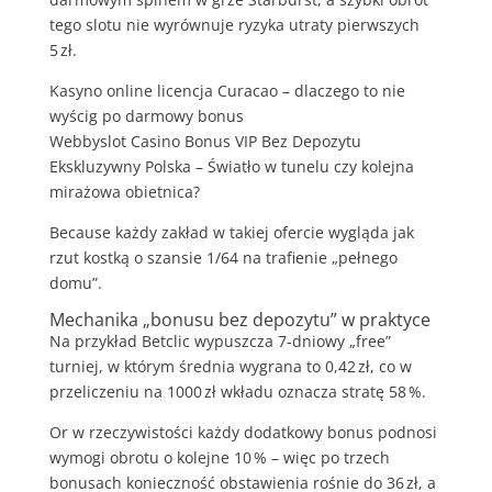
tego slotu nie wyrównuje ryzyka utraty pierwszych
5 zł.
Kasyno online licencja Curacao – dlaczego to nie
wyścig po darmowy bonus
Webbyslot Casino Bonus VIP Bez Depozytu
Ekskluzywny Polska – Światło w tunelu czy kolejna
mirażowa obietnica?
Because każdy zakład w takiej ofercie wygląda jak
rzut kostką o szansie 1/64 na trafienie „pełnego
domu”.
Mechanika „bonusu bez depozytu” w praktyce
Na przykład Betclic wypuszcza 7‑dniowy „free”
turniej, w którym średnia wygrana to 0,42 zł, co w
przeliczeniu na 1000 zł wkładu oznacza stratę 58 %.
Or w rzeczywistości każdy dodatkowy bonus podnosi
wymogi obrotu o kolejne 10 % – więc po trzech
bonusach konieczność obstawienia rośnie do 36 zł, a