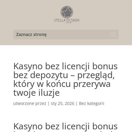
Zaznacz stronę
Kasyno bez licencji bonus
bez depozytu – przegląd,
który w końcu przerywa
twoje iluzje
utworzone przez
|
sty 25, 2026
| Bez kategorii
Kasyno bez licencji bonus