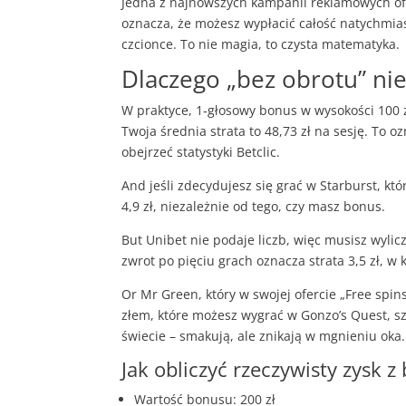
Jedna z najnowszych kampanii reklamowych of
oznacza, że możesz wypłacić całość natychmia
czcionce. To nie magia, to czysta matematyka.
Dlaczego „bez obrotu” nie
W praktyce, 1‑głosowy bonus w wysokości 100 z
Twoja średnia strata to 48,73 zł na sesję. To o
obejrzeć statystyki Betclic.
And jeśli zdecydujesz się grać w Starburst, kt
4,9 zł, niezależnie od tego, czy masz bonus.
But Unibet nie podaje liczb, więc musisz wylicz
zwrot po pięciu grach oznacza strata 3,5 zł, w 
Or Mr Green, który w swojej ofercie „Free sp
złem, które możesz wygrać w Gonzo’s Quest, 
świecie – smakują, ale znikają w mgnieniu oka.
Jak obliczyć rzeczywisty zysk 
Wartość bonusu: 200 zł