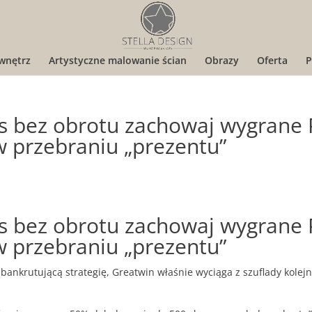
wnętrz
Artystyczne malowanie ścian
Obrazy
Oferta
P
s bez obrotu zachowaj wygrane 
 przebraniu „prezentu”
s bez obrotu zachowaj wygrane 
 przebraniu „prezentu”
ą bankrutującą strategię, Greatwin właśnie wyciąga z szuflady kolej