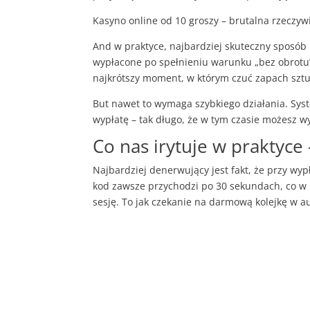
Kasyno online od 10 groszy – brutalna rzeczyw
And w praktyce, najbardziej skuteczny sposób 
wypłacone po spełnieniu warunku „bez obrotu”
najkrótszy moment, w którym czuć zapach sztu
But nawet to wymaga szybkiego działania. Sys
wypłatę – tak długo, że w tym czasie możesz w
Co nas irytuje w praktyce 
Najbardziej denerwujący jest fakt, że przy wy
kod zawsze przychodzi po 30 sekundach, co w
sesję. To jak czekanie na darmową kolejkę w au