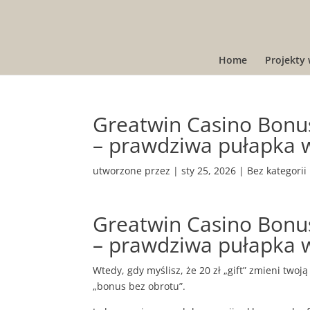
Home
Projekty 
Greatwin Casino Bonu
– prawdziwa pułapka w
utworzone przez
|
sty 25, 2026
| Bez kategorii
Greatwin Casino Bonu
– prawdziwa pułapka w
Wtedy, gdy myślisz, że 20 zł „gift” zmieni twoj
„bonus bez obrotu”.