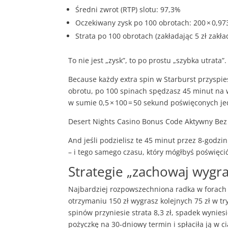
Średni zwrot (RTP) slotu: 97,3%
Oczekiwany zysk po 100 obrotach: 200 × 0,973
Strata po 100 obrotach (zakładając 5 zł zakład)
To nie jest „zysk”, to po prostu „szybka utrata”.
Because każdy extra spin w Starburst przyspi
obrotu, po 100 spinach spędzasz 45 minut na 
w sumie 0,5 × 100 = 50 sekund poświęconych je
Desert Nights Casino Bonus Code Aktywny Bez 
And jeśli podzielisz te 45 minut przez 8‑godz
– i tego samego czasu, który mógłbyś poświęcić
Strategie „zachowaj wygra
Najbardziej rozpowszechniona radka w forach m
otrzymaniu 150 zł wygrasz kolejnych 75 zł w tryb
spinów przyniesie strata 8,3 zł, spadek wyniesi
pożyczkę na 30‑dniowy termin i spłaciła ją w c