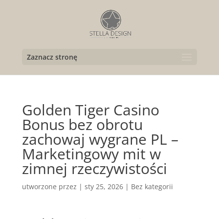
Zaznacz stronę
Golden Tiger Casino
Bonus bez obrotu
zachowaj wygrane PL –
Marketingowy mit w
zimnej rzeczywistości
utworzone przez
|
sty 25, 2026
| Bez kategorii