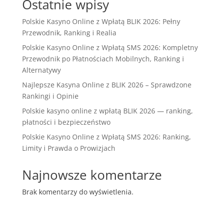
Ostatnie wpisy
Polskie Kasyno Online z Wpłatą BLIK 2026: Pełny
Przewodnik, Ranking i Realia
Polskie Kasyno Online z Wpłatą SMS 2026: Kompletny
Przewodnik po Płatnościach Mobilnych, Ranking i
Alternatywy
Najlepsze Kasyna Online z BLIK 2026 – Sprawdzone
Rankingi i Opinie
Polskie kasyno online z wpłatą BLIK 2026 — ranking,
płatności i bezpieczeństwo
Polskie Kasyno Online z Wpłatą SMS 2026: Ranking,
Limity i Prawda o Prowizjach
Najnowsze komentarze
Brak komentarzy do wyświetlenia.