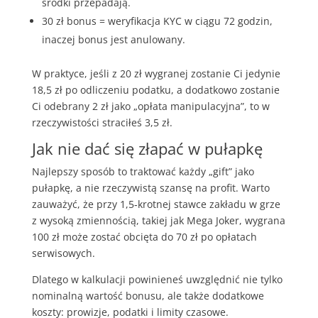
środki przepadają.
30 zł bonus = weryfikacja KYC w ciągu 72 godzin,
inaczej bonus jest anulowany.
W praktyce, jeśli z 20 zł wygranej zostanie Ci jedynie
18,5 zł po odliczeniu podatku, a dodatkowo zostanie
Ci odebrany 2 zł jako „opłata manipulacyjna”, to w
rzeczywistości straciłeś 3,5 zł.
Jak nie dać się złapać w pułapkę
Najlepszy sposób to traktować każdy „gift” jako
pułapkę, a nie rzeczywistą szansę na profit. Warto
zauważyć, że przy 1,5‑krotnej stawce zakładu w grze
z wysoką zmiennością, takiej jak Mega Joker, wygrana
100 zł może zostać obcięta do 70 zł po opłatach
serwisowych.
Dlatego w kalkulacji powinieneś uwzględnić nie tylko
nominalną wartość bonusu, ale także dodatkowe
koszty: prowizje, podatki i limity czasowe.