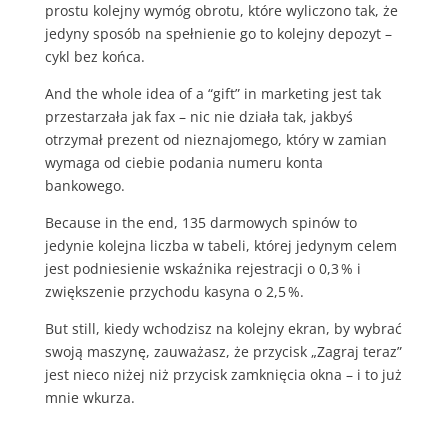
prostu kolejny wymóg obrotu, które wyliczono tak, że
jedyny sposób na spełnienie go to kolejny depozyt –
cykl bez końca.
And the whole idea of a “gift” in marketing jest tak
przestarzała jak fax – nic nie działa tak, jakbyś
otrzymał prezent od nieznajomego, który w zamian
wymaga od ciebie podania numeru konta
bankowego.
Because in the end, 135 darmowych spinów to
jedynie kolejna liczba w tabeli, której jedynym celem
jest podniesienie wskaźnika rejestracji o 0,3 % i
zwiększenie przychodu kasyna o 2,5 %.
But still, kiedy wchodzisz na kolejny ekran, by wybrać
swoją maszynę, zauważasz, że przycisk „Zagraj teraz”
jest nieco niżej niż przycisk zamknięcia okna – i to już
mnie wkurza.