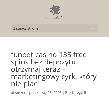
Zaznacz stronę
funbet casino 135 free
spins bez depozytu
otrzymaj teraz –
marketingowy cyrk, który
nie płaci
utworzone przez
|
sty 25, 2026
| Bez kategorii