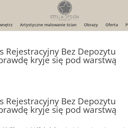
wnętrz
Artystyczne malowanie ścian
Obrazy
Oferta
P
s Rejestracyjny Bez Depozytu
prawdę kryje się pod warstwą
s Rejestracyjny Bez Depozytu
prawdę kryje się pod warstwą