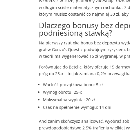
Wchodząc w 2026, platformy zaczynają rozdawać “g
w długim ściśle matematycznym rachunku. 7‑d
którym musisz obstawić co najmniej 30 zł, aby
Dlaczego bonusy bez depo
podniesioną stawką?
Na pierwszy rzut oka bonus bez depozytu wydaj
grał w Gonzo’s Quest z podwójnym ryzykiem, bo
w teorii ma wygenerować 15 zł wygranej, w prak
Porównując do Betclic, który oferuje 15 darm
próg do 25‑x – to jak zamiana 0,2% przewagi 
Wartość początkowa bonu: 5 zł
Wymóg obrotu: 25‑x
Maksymalna wypłata: 20 zł
Czas na spełnienie wymogu: 14 dni
And zanim skończysz analizować, wyobraź sobi
prawdopodobieństwo 2,5% trafienia wielkiej 