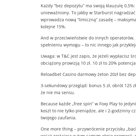
Każdy “bez depozytu” ma swoją klauzulę 0,5%: 
unieważniony. To jakby w Starburst nagradzać 
wprowadza nową “limiczną” zasadę – maksymaln
kolejne 15%.
And w przeciwieństwie do innych operatorów, 
spełnieniu wymogu – to nic innego jak przyklej
Uwaga: w T&C jest zapis, że jeżeli wypłacisz 
obciążony prowizją 10 zł. 10 zł to 20% potencja
Reloadbet Casino darmowy żeton 20zł bez dep
3‑sekundowy przegląd: bonus 5 zł, obrót 125 z
że nie ma sensu.
Because każde „free spin” w Foxy Play to jedyn
koszt to nie tylko pieniądze, ale i 2‑godzinny 
twojego zaufania.
One more thing – przywrócenie przycisku „back
wciąż zostajesz w tym samym oknie promocji, co