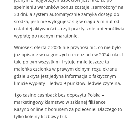
spełnieniu warunków bonus zostaje „zamrożony” na
30 dni, a system automatycznie zamyka dostęp do
środka, jeśli nie wylogujesz się w ciągu 5 minut od
ostatniej aktywności – czyli praktycznie uniemożliwia
wypłatę po nocnym maratonie.
Wniosek: oferta z 2026 nie przynosi nic, co nie było
już opisane w najgorszych recenzjach w 2024 roku. I
tak, po tym wszystkim, irytuje mnie jeszcze ta
maleńka czcionka w prawym dolnym rogu ekranu,
gdzie ukryta jest jedyna informacja o faktycznym
limicie wypłaty – ledwo 9 punktów, ledwie czytelna.
1go casino cashback bez depozytu Polska –
marketingowy kłamstwo w szklanej filiżance
Kasyno online z bonusem za polecenie: Dlaczego to
tylko kolejny liczbowy trik