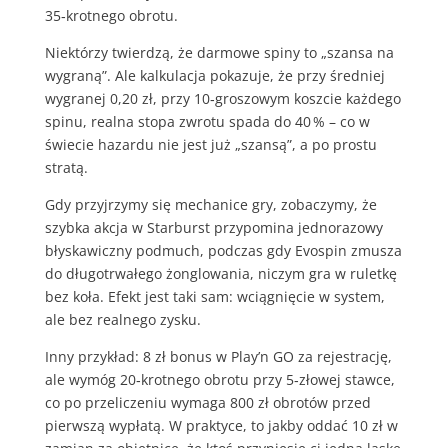
35‑krotnego obrotu.
Niektórzy twierdzą, że darmowe spiny to „szansa na
wygraną”. Ale kalkulacja pokazuje, że przy średniej
wygranej 0,20 zł, przy 10‑groszowym koszcie każdego
spinu, realna stopa zwrotu spada do 40 % – co w
świecie hazardu nie jest już „szansą”, a po prostu
stratą.
Gdy przyjrzymy się mechanice gry, zobaczymy, że
szybka akcja w Starburst przypomina jednorazowy
błyskawiczny podmuch, podczas gdy Evospin zmusza
do długotrwałego żonglowania, niczym gra w ruletkę
bez koła. Efekt jest taki sam: wciągnięcie w system,
ale bez realnego zysku.
Inny przykład: 8 zł bonus w Play’n GO za rejestrację,
ale wymóg 20‑krotnego obrotu przy 5‑złowej stawce,
co po przeliczeniu wymaga 800 zł obrotów przed
pierwszą wypłatą. W praktyce, to jakby oddać 10 zł w