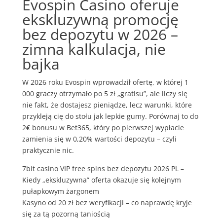
Evospin Casino oferuje
ekskluzywną promocję
bez depozytu w 2026 –
zimna kalkulacja, nie
bajka
W 2026 roku Evospin wprowadził ofertę, w której 1
000 graczy otrzymało po 5 zł „gratisu”, ale liczy się
nie fakt, że dostajesz pieniądze, lecz warunki, które
przykleją cię do stołu jak lepkie gumy. Porównaj to do
2€ bonusu w Bet365, który po pierwszej wypłacie
zamienia się w 0,20% wartości depozytu – czyli
praktycznie nic.
7bit casino VIP free spins bez depozytu 2026 PL –
Kiedy „ekskluzywna” oferta okazuje się kolejnym
pułapkowym żargonem
Kasyno od 20 zł bez weryfikacji – co naprawdę kryje
się za tą pozorną taniością