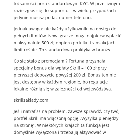
tożsamości poza standardowym KYC. W przeciwnym
razie zgłoś się do supportu – w wielu przypadkach
jedynie musisz podać numer telefonu.
Jednak uwaga: nie każdy użytkownik ma dostęp do
pełnych limitów. Nowi gracze mogą najpierw wpłacić
maksymalnie 500 zł, dopiero po kilku transakcjach
limit rośnie. To standardowa praktyka w branży.
Co się stało z promocjami? Fortuna przyznała
specjalny bonus dla wpłaty Skrill – 100 zł przy
pierwszej depozycie powyżej 200 zł. Bonus ten nie
jest dostępny w każdym regionie, bo regulacje
lokalne różnią się w zależności od województwa.
skrillzaklady.com
Jeśli natrafisz na problem, zawsze sprawdź, czy twój
portfel Skrill ma włączoną opcję „Wysyłka pieniędzy
na stronę”. W niektórych krajach ta funkcja jest
domyślnie wyłączona i trzeba ją aktywować w