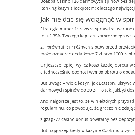
Boaboa Casino 120 darmowych spinów bez depo
Ranking kasyn z jackpotem: dlaczego najwięcej
Jak nie dać się wciągnąć w sp
Strategia numer 1: zawsze sprawdzaj warunek 
to już 35% Twojego kapitału zamrożonego w sta
2. Porównuj RTP różnych slotów przed przyjęci
może oznaczać dodatkowe 7 zł przy 1000 zł ob
Or jeszcze lepiej, wylicz koszt każdej obrotu w s
a jednocześnie podnosi wymóg obrotu o dodat
But uwaga – wiele kasyn, jak Betsson, ukrywa
darmowych spinów do 30 zł. To tak, jakbyś dos
And najgorsze jest to, że w niektórych przypad
regulaminu, co powoduje, że gracze nie zdają 
zigzag777 casino bonus powitalny bez depozyt
But najgorzej, kiedy w kasynie Coolzino przyci