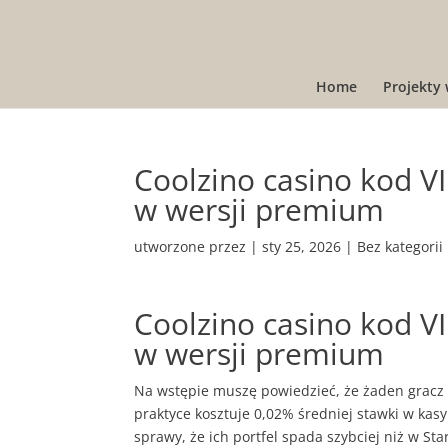
Home
Projekty 
Coolzino casino kod VI
w wersji premium
utworzone przez
|
sty 25, 2026
| Bez kategorii
Coolzino casino kod VI
w wersji premium
Na wstępie muszę powiedzieć, że żaden gracz n
praktyce kosztuje 0,02% średniej stawki w kasyn
sprawy, że ich portfel spada szybciej niż w Sta