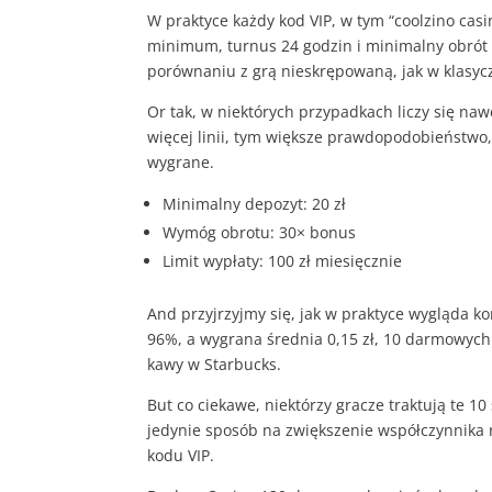
W praktyce każdy kod VIP, w tym “coolzino casi
minimum, turnus 24 godzin i minimalny obrót 2
porównaniu z grą nieskrępowaną, jak w klasyc
Or tak, w niektórych przypadkach liczy się nawet
więcej linii, tym większe prawdopodobieństwo,
wygrane.
Minimalny depozyt: 20 zł
Wymóg obrotu: 30× bonus
Limit wypłaty: 100 zł miesięcznie
And przyjrzyjmy się, jak w praktyce wygląda ko
96%, a wygrana średnia 0,15 zł, 10 darmowych 
kawy w Starbucks.
But co ciekawe, niektórzy gracze traktują te 10
jedynie sposób na zwiększenie współczynnika 
kodu VIP.