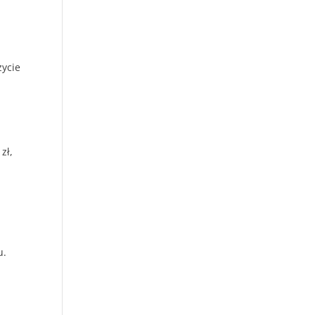
zycie
%
zł,
u.
e