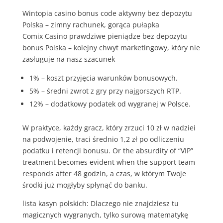
Wintopia casino bonus code aktywny bez depozytu
Polska – zimny rachunek, gorąca pułapka
Comix Casino prawdziwe pieniądze bez depozytu
bonus Polska – kolejny chwyt marketingowy, który nie
zasługuje na nasz szacunek
1% – koszt przyjęcia warunków bonusowych.
5% – średni zwrot z gry przy najgorszych RTP.
12% – dodatkowy podatek od wygranej w Polsce.
W praktyce, każdy gracz, który zrzuci 10 zł w nadziei
na podwojenie, traci średnio 1,2 zł po odliczeniu
podatku i retencji bonusu. Or the absurdity of “VIP”
treatment becomes evident when the support team
responds after 48 godzin, a czas, w którym Twoje
środki już mogłyby spłynąć do banku.
lista kasyn polskich: Dlaczego nie znajdziesz tu
magicznych wygranych, tylko surową matematykę