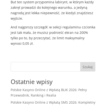
But ten system przypomina labirynt, w którym każdy
zakręt prowadzi do kolejnego warunku, a jedyną
nagrodą jest lekka niepewność, że kiedyś znajdziesz
wyjście.
And najgorszy szczegół: w sekcji regulaminu czcionka
jest tak mała, że musisz podnieść ekran na 200%
tylko po to, by przeczytać, że limit maksymalny
wynosi 0,05 zł.
Szukaj
Ostatnie wpisy
Polskie Kasyno Online z Wpłatą BLIK 2026: Pełny
Przewodnik, Ranking i Realia
Polskie Kasyno Online z Wpłatą SMS 2026: Kompletny