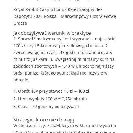
Royal Rabbit Casino Bonus Rejestracyjny Bez
Depozytu 2026 Polska – Marketingowy Cios w Głowę
Gracza
Jak odczytywać warunki w praktyce
1. Sprawdź maksymalny limit wygranej – najczęściej
100 zł, czyli 5‑krotność początkowego bonusa. 2.
Zwróć uwagę na czas – 48 godzin to standard, a 5
minut to już kara. 3. Uwzględnij minimalny kurs na
zakładach sportowych – 1,40 w Unibet to najniższy
próg, poniżej którego twój zakład nie liczy się w
obrocie.
Obrót 40× przy stawce 10 zł = 400 zł
Limit wypłaty 100 zł = 0,25× obrotu
Czas = 72 godziny od aktywacji
Strategie, które nie działają
Wiele osób liczy, że szybka gra w Starburst wyda im
30 zł w 5 minut, ale statystyka pokazuje, że średnia