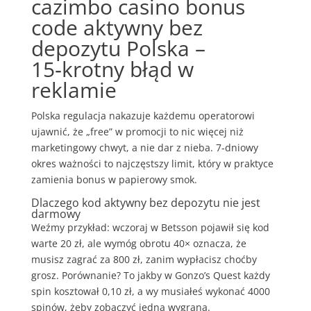
cazimbo casino bonus
code aktywny bez
depozytu Polska –
15‑krotny błąd w
reklamie
Polska regulacja nakazuje każdemu operatorowi
ujawnić, że „free” w promocji to nic więcej niż
marketingowy chwyt, a nie dar z nieba. 7‑dniowy
okres ważności to najczęstszy limit, który w praktyce
zamienia bonus w papierowy smok.
Dlaczego kod aktywny bez depozytu nie jest
darmowy
Weźmy przykład: wczoraj w Betsson pojawił się kod
warte 20 zł, ale wymóg obrotu 40× oznacza, że
musisz zagrać za 800 zł, zanim wypłacisz choćby
grosz. Porównanie? To jakby w Gonzo’s Quest każdy
spin kosztował 0,10 zł, a wy musiałeś wykonać 4000
spinów, żeby zobaczyć jedną wygraną.