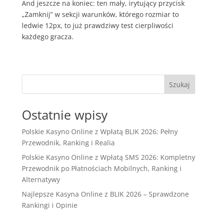
And jeszcze na koniec: ten mały, irytujący przycisk
„Zamknij” w sekcji warunków, którego rozmiar to
ledwie 12px, to już prawdziwy test cierpliwości
każdego gracza.
Szukaj
Ostatnie wpisy
Polskie Kasyno Online z Wpłatą BLIK 2026: Pełny
Przewodnik, Ranking i Realia
Polskie Kasyno Online z Wpłatą SMS 2026: Kompletny
Przewodnik po Płatnościach Mobilnych, Ranking i
Alternatywy
Najlepsze Kasyna Online z BLIK 2026 – Sprawdzone
Rankingi i Opinie