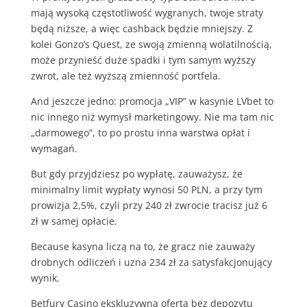
mają wysoką częstotliwość wygranych, twoje straty
będą niższe, a więc cashback będzie mniejszy. Z
kolei Gonzo’s Quest, ze swoją zmienną wolatilnością,
może przynieść duże spadki i tym samym wyższy
zwrot, ale też wyższą zmienność portfela.
And jeszcze jedno: promocja „VIP” w kasynie LVbet to
nic innego niż wymysł marketingowy. Nie ma tam nic
„darmowego”, to po prostu inna warstwa opłat i
wymagań.
But gdy przyjdziesz po wypłatę, zauważysz, że
minimalny limit wypłaty wynosi 50 PLN, a przy tym
prowizja 2,5%, czyli przy 240 zł zwrocie tracisz już 6
zł w samej opłacie.
Because kasyna liczą na to, że gracz nie zauważy
drobnych odliczeń i uzna 234 zł za satysfakcjonujący
wynik.
Betfury Casino ekskluzywna oferta bez depozytu