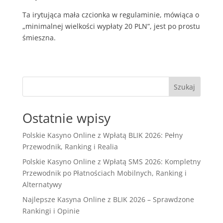
Ta irytująca mała czcionka w regulaminie, mówiąca o
„minimalnej wielkości wypłaty 20 PLN”, jest po prostu
śmieszna.
Szukaj
Ostatnie wpisy
Polskie Kasyno Online z Wpłatą BLIK 2026: Pełny
Przewodnik, Ranking i Realia
Polskie Kasyno Online z Wpłatą SMS 2026: Kompletny
Przewodnik po Płatnościach Mobilnych, Ranking i
Alternatywy
Najlepsze Kasyna Online z BLIK 2026 – Sprawdzone
Rankingi i Opinie