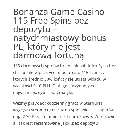
Bonanza Game Casino
115 Free Spins bez
depozytu –
natychmiastowy bonus
PL, który nie jest
darmową fortuną
115 darmowych spinów brzmi jak obietnica życia bez
stresu, ale w praktyce to po prostu 115 szans, z
których średnio 30% kończy się utratą wkładu w
wysokości 0,10 PLN. Dlatego zaczynamy od
najważniejszego – matematyki.
Weźmy przykład: codzienny gracz w Starburst
wygrywa średnio 0,02 PLN na spin, więc 115 spinów
dają 2,30 PLN. To mniej niż kubek kawy w Warszawie,
a i tak jest reklamowane jako „bez depozytu”.