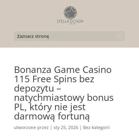
Zaznacz stronę
Bonanza Game Casino
115 Free Spins bez
depozytu –
natychmiastowy bonus
PL, który nie jest
darmową fortuną
utworzone przez
|
sty 25, 2026
| Bez kategorii