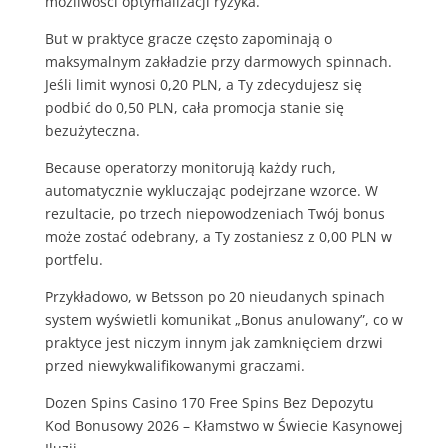
możliwości optymalizacji ryzyka.
But w praktyce gracze często zapominają o
maksymalnym zakładzie przy darmowych spinnach.
Jeśli limit wynosi 0,20 PLN, a Ty zdecydujesz się
podbić do 0,50 PLN, cała promocja stanie się
bezużyteczna.
Because operatorzy monitorują każdy ruch,
automatycznie wykluczając podejrzane wzorce. W
rezultacie, po trzech niepowodzeniach Twój bonus
może zostać odebrany, a Ty zostaniesz z 0,00 PLN w
portfelu.
Przykładowo, w Betsson po 20 nieudanych spinach
system wyświetli komunikat „Bonus anulowany”, co w
praktyce jest niczym innym jak zamknięciem drzwi
przed niewykwalifikowanymi graczami.
Dozen Spins Casino 170 Free Spins Bez Depozytu
Kod Bonusowy 2026 – Kłamstwo w Świecie Kasynowej