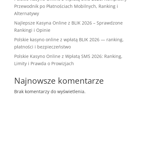
Przewodnik po Płatnościach Mobilnych, Ranking i
Alternatywy
Najlepsze Kasyna Online z BLIK 2026 – Sprawdzone
Rankingi i Opinie
Polskie kasyno online z wpłatą BLIK 2026 — ranking,
płatności i bezpieczeństwo
Polskie Kasyno Online z Wpłatą SMS 2026: Ranking,
Limity i Prawda o Prowizjach
Najnowsze komentarze
Brak komentarzy do wyświetlenia.