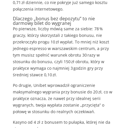
0,71 zł dziennie, co nie pokryje już samego kosztu
połączenia internetowego.
Dlaczego „bonus bez depozytu” to nie
darmowy bilet do wygranej
Po pierwsze, liczby mówią same za siebie: 78 %
graczy, którzy skorzystali z takiego bonusu, nie
przekroczyło progu 10 zł wypłat. To mniej niż koszt
jednego espresso w warszawskim centrum, a przy
tym musisz spełnić warunek obrotu 30 razy w
stosunku do bonusu, czyli 150 zł obrotu, który w
praktyce wymaga co najmniej 3 godzin gry przy
średniej stawce 0,10 zł.
Po drugie, Unibet wprowadził ograniczenie
maksymalnego wygrania przy bonusie do 20 zł, co w
praktyce oznacza, że nawet przy idealnej serii
wygranych, twoja wypłata zostanie „przycięta” o
połowę w stosunku do realnych oczekiwań.
Kasyno od 4 zł z bonusem to pułapka, której nie da