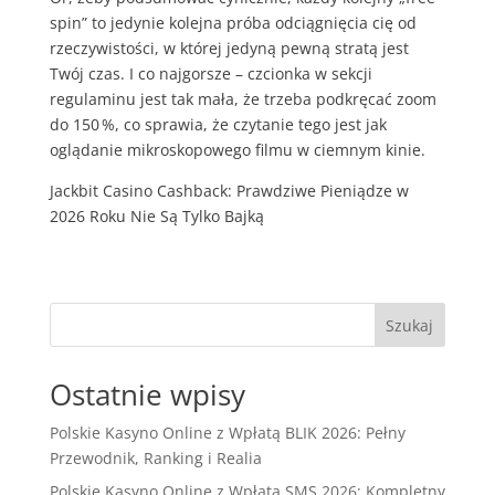
spin” to jedynie kolejna próba odciągnięcia cię od
rzeczywistości, w której jedyną pewną stratą jest
Twój czas. I co najgorsze – czcionka w sekcji
regulaminu jest tak mała, że trzeba podkręcać zoom
do 150 %, co sprawia, że czytanie tego jest jak
oglądanie mikroskopowego filmu w ciemnym kinie.
Jackbit Casino Cashback: Prawdziwe Pieniądze w
2026 Roku Nie Są Tylko Bajką
Szukaj
Ostatnie wpisy
Polskie Kasyno Online z Wpłatą BLIK 2026: Pełny
Przewodnik, Ranking i Realia
Polskie Kasyno Online z Wpłatą SMS 2026: Kompletny