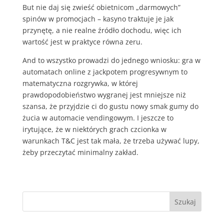
But nie daj się zwieść obietnicom „darmowych”
spinów w promocjach – kasyno traktuje je jak
przynętę, a nie realne źródło dochodu, więc ich
wartość jest w praktyce równa zeru.
And to wszystko prowadzi do jednego wniosku: gra w
automatach online z jackpotem progresywnym to
matematyczna rozgrywka, w której
prawdopodobieństwo wygranej jest mniejsze niż
szansa, że przyjdzie ci do gustu nowy smak gumy do
żucia w automacie vendingowym. I jeszcze to
irytujące, że w niektórych grach czcionka w
warunkach T&C jest tak mała, że trzeba używać lupy,
żeby przeczytać minimalny zakład.
Szukaj