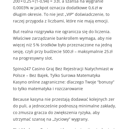
200 × 0,25 × (1‑0,94) = 3 zł, a szansa na wygranie
0,0003% w jackpot oznacza dodatkowe 0,6 zł w
długim okresie. To nie jest „VIP” doświadczenie, to
raczej przygoda z liczbami, które nie mają emocji.
But realna rozgrywka nie ogranicza się do liczenia.
Właściwe zarządzanie bankrollem wymaga, aby nie
więcej niż 5 % środków było przeznaczone na jedną
sesję, czyli przy budżecie 500 zł – maksymalnie 25 zł
na progresywny slot.
Spino247 Casino Graj Bez Rejestracji Natychmiast w
Polsce – Bez Bajek, Tylko Surowa Matematyka
Kasyno online zagraniczne: dlaczego Twoje “bonusy”
to tylko matematyka i rozczarowanie
Because kasyna nie przestają dodawać kolejnych zer
do puli, a jednocześnie podnoszą minimalne zakłady,
co zmusza gracza do zwiększenia ryzyka, aby
utrzymać szansę na „życiowy” wygrany.