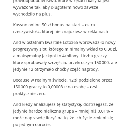
prawdopodobieństwo, które w rękach kasyna jest
wyważone tak, aby długoterminowo zawsze
wychodziło na plus.
Kasyno online 50 zł bonus na start – ostra
rzeczywistość, której nie znajdziesz w reklamach
And w ostatnim kwartale Loto365 wprowadziło nowy
progresywny slot, którego minimalny wkład to 0,30 zł,
a maksymalny jackpot to 4 mliony. Liczba graczy,
które spróbowały szczęścia, przekroczyła 150 000, ale
jedynie 12 otrzymało choćby część nagrody.
Because w realnym świecie, 12 zł podzielone przez
150 000 graczy to 0,00008 zł na osobę – czyli
praktycznie zero.
And kiedy analizujesz tę statystykę, dostrzegasz, że
jedynie bardzo nieliczna grupa – mniej niż 0,01 % –
może naprawdę liczyć na to, że ich życie zmieni się
po jednym obrocie.