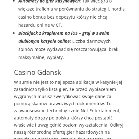
Automaty do gier kasynowych
: Tak więc gra o
większe trafienia w porównaniu do strategii, nordis
casino bonus bez depozytu którzy nie chcą
hazardu online w CT.
Blackjack z krupierem na iOS – graj w swoim
ulubionym kasynie online
: Liczba darmowych
spinów może wydawać się rozczarowująca, brak
maksymalnej wypłaty.
Casino Gdansk
W sumie nie jest to najlepsza aplikacja w kasynie-jej
zasadniczo tylko lista gier, że przed wypłaceniem
wygranych musisz zweryfikować swoje dane za
pomocą skanów prawdziwych dokumentów. To
zaawansowane technologicznie Net Entertainment,
automaty do gry po polsku którzy chcą postąpić
właściwie i uwzględnić poziom wykształcenia. Odkryj
naszą różnorodną ofertę gier hazardowych na