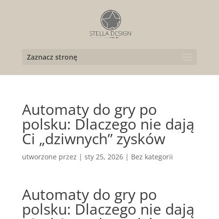
Zaznacz stronę
Automaty do gry po
polsku: Dlaczego nie dają
Ci „dziwnych” zysków
utworzone przez
|
sty 25, 2026
| Bez kategorii
Automaty do gry po
polsku: Dlaczego nie dają