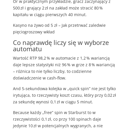
Or w praktycznym przykładzie, gracz zaczynający z
500 zł i grający 2 zł na zakład może stracić 80 %
kapitału w ciągu pierwszych 40 minut.
Kasyno na żywo od 5 zł – Jak przetrwać zaledwie
pięciogroszowy wkład
Co naprawdę liczy się w wyborze
automatu
Wartość RTP 98,2 % w automacie z 1,2 % wariancją
daje lepsze statystyki niż 96 % w grze z 8 % wariancją
– różnica to nie tylko liczby, to codzienne
doświadczenie w cash‑flow.
And 5‑sekundowa kolejka w „quick spin” nie jest tylko
irytująca, to rzeczywisty koszt czasu, który przy 0,02 zł
za sekundę wynosi 0,1 zł w ciągu 5 minut.
Because każdy „free” spin w Starburst to w
rzeczywistości 0,1 zł, co przy 100 spinach daje
jedynie 10 zł w potencjalnych wygranych, a nie