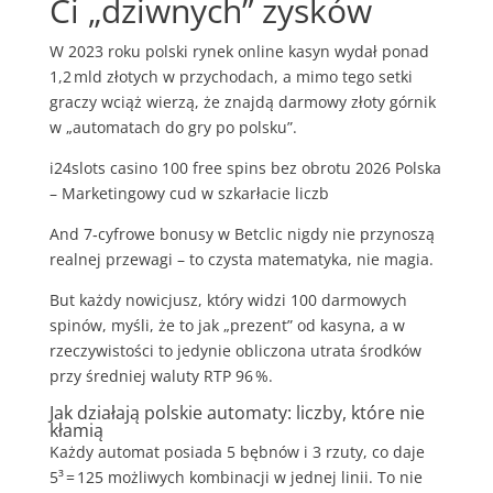
Ci „dziwnych” zysków
W 2023 roku polski rynek online kasyn wydał ponad
1,2 mld złotych w przychodach, a mimo tego setki
graczy wciąż wierzą, że znajdą darmowy złoty górnik
w „automatach do gry po polsku”.
i24slots casino 100 free spins bez obrotu 2026 Polska
– Marketingowy cud w szkarłacie liczb
And 7‑cyfrowe bonusy w Betclic nigdy nie przynoszą
realnej przewagi – to czysta matematyka, nie magia.
But każdy nowicjusz, który widzi 100 darmowych
spinów, myśli, że to jak „prezent” od kasyna, a w
rzeczywistości to jedynie obliczona utrata środków
przy średniej waluty RTP 96 %.
Jak działają polskie automaty: liczby, które nie
kłamią
Każdy automat posiada 5 bębnów i 3 rzuty, co daje
5³ = 125 możliwych kombinacji w jednej linii. To nie