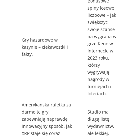
Bonusowe
spiny losowe i
liczbowe – jak
zwiększyć
swoje szanse
na wygraną w
Gry hazardowe w
grze Keno w
kasynie – ciekawostki i
Internecie w
fakty.
2023 roku,
którzy
wygrywają
nagrody w
turniejach i
loteriach.
Amerykańska ruletka za
darmo te gry
Studio ma
zapewniają naprawdę
długą listę
innowacyjny sposób, jak
wydawnictw,
XRP staje się coraz
ale lekkiej.