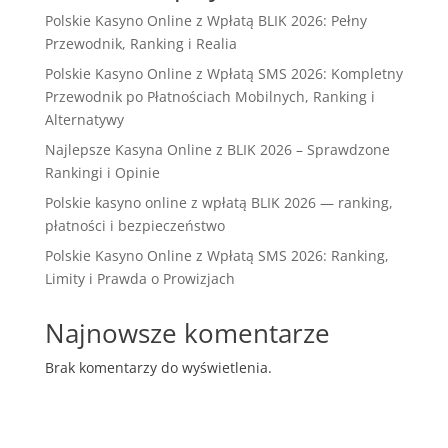
Polskie Kasyno Online z Wpłatą BLIK 2026: Pełny
Przewodnik, Ranking i Realia
Polskie Kasyno Online z Wpłatą SMS 2026: Kompletny
Przewodnik po Płatnościach Mobilnych, Ranking i
Alternatywy
Najlepsze Kasyna Online z BLIK 2026 – Sprawdzone
Rankingi i Opinie
Polskie kasyno online z wpłatą BLIK 2026 — ranking,
płatności i bezpieczeństwo
Polskie Kasyno Online z Wpłatą SMS 2026: Ranking,
Limity i Prawda o Prowizjach
Najnowsze komentarze
Brak komentarzy do wyświetlenia.