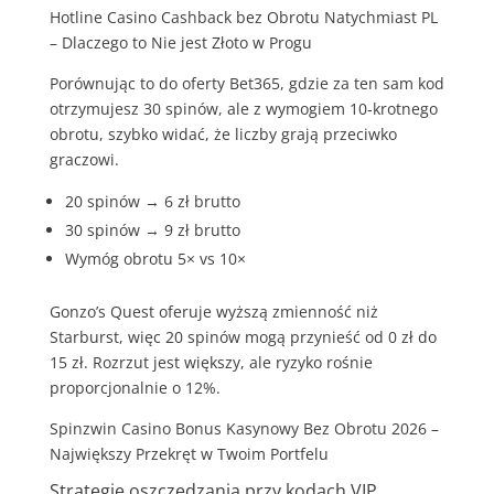
Hotline Casino Cashback bez Obrotu Natychmiast PL
– Dlaczego to Nie jest Złoto w Progu
Porównując to do oferty Bet365, gdzie za ten sam kod
otrzymujesz 30 spinów, ale z wymogiem 10‑krotnego
obrotu, szybko widać, że liczby grają przeciwko
graczowi.
20 spinów → 6 zł brutto
30 spinów → 9 zł brutto
Wymóg obrotu 5× vs 10×
Gonzo’s Quest oferuje wyższą zmienność niż
Starburst, więc 20 spinów mogą przynieść od 0 zł do
15 zł. Rozrzut jest większy, ale ryzyko rośnie
proporcjonalnie o 12%.
Spinzwin Casino Bonus Kasynowy Bez Obrotu 2026 –
Największy Przekręt w Twoim Portfelu
Strategie oszczędzania przy kodach VIP