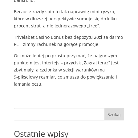
bankrollu.
Because każdy spin to tak naprawdę mini-ryzyko,
które w dłuższej perspektywie sumuje się do kilku
procent strat, a nie jednorazowego „free”.
Trivelabet Casino Bonus bez depozytu 20zł za darmo
PL – zimny rachunek na gorące promocje
Or może lepiej po prostu przyznać, że najgorszym
punktem jest interfejs – przycisk „Zagraj teraz” jest
zbyt mały, a czcionka w sekcji warunków ma
9‑pikselowy rozmiar, co zmusza do powiększania i
łamania oczu.
Szukaj
Ostatnie wpisy