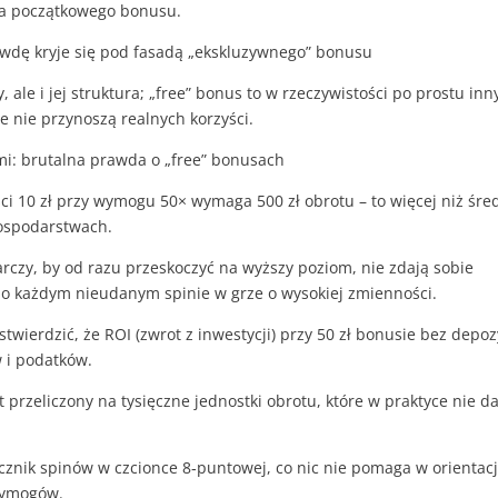
owa początkowego bonusu.
rawdę kryje się pod fasadą „ekskluzywnego” bonusu
y, ale i jej struktura; „free” bonus to w rzeczywistości po prostu inn
e nie przynoszą realnych korzyści.
i: brutalna prawda o „free” bonusach
i 10 zł przy wymogu 50× wymaga 500 zł obrotu – to więcej niż śre
gospodarstwach.
tarczy, by od razu przeskoczyć na wyższy poziom, nie zdają sobie
 po każdym nieudanym spinie w grze o wysokiej zmienności.
stwierdzić, że ROI (zwrot z inwestycji) przy 50 zł bonusie bez depo
 i podatków.
t przeliczony na tysięczne jednostki obrotu, które w praktyce nie d
licznik spinów w czcionce 8‑puntowej, co nic nie pomaga w orientacji
wymogów.