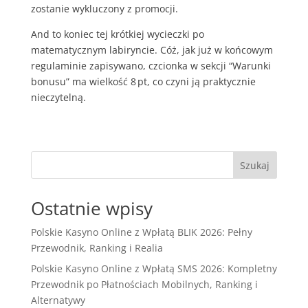
zostanie wykluczony z promocji.
And to koniec tej krótkiej wycieczki po
matematycznym labiryncie. Cóż, jak już w końcowym
regulaminie zapisywano, czcionka w sekcji “Warunki
bonusu” ma wielkość 8 pt, co czyni ją praktycznie
nieczytelną.
Szukaj
Ostatnie wpisy
Polskie Kasyno Online z Wpłatą BLIK 2026: Pełny
Przewodnik, Ranking i Realia
Polskie Kasyno Online z Wpłatą SMS 2026: Kompletny
Przewodnik po Płatnościach Mobilnych, Ranking i
Alternatywy