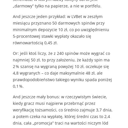
„darmowy” tylko na papierze, a nie w portfelu.
And jeszcze jeden przykład: w LVBet w zeszłym
miesiącu przyznano 50 darmowych spinów przy
minimalnym depozycie 10 zł, co po uwzględnieniu
5‑procentowej stawki wypłaty okazało się
równowartością 0,45 zł.
Or: jeśli ktoś liczy, że z 240 spinów może wygrać co
najmniej 50 zł, to przy założeniu, że każdy spin ma
2 % szansę na wygraną powyżej 10 zł, oczekuje się
4,8 wygranych – co daje maksymalnie 48 zł, ale
prawdopodobieństwo takiego wyniku spada poniżej
0,1 %.
And jeszcze mały bonus: w rzeczywistym świecie,
kiedy gracz musi najpierw przebrnąć przez
weryfikację tożsamości, co średnio zajmuje 3,7 dnia,
a potem czeka na wypłatę, której średni czas to 2,4
dnia, cała „promocja” traci na wartości niczym lód