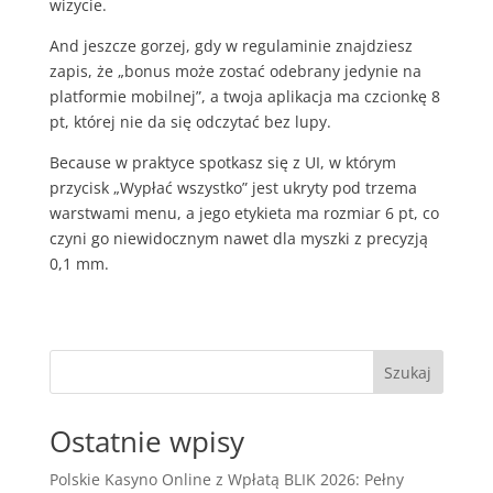
wizycie.
And jeszcze gorzej, gdy w regulaminie znajdziesz
zapis, że „bonus może zostać odebrany jedynie na
platformie mobilnej”, a twoja aplikacja ma czcionkę 8
pt, której nie da się odczytać bez lupy.
Because w praktyce spotkasz się z UI, w którym
przycisk „Wypłać wszystko” jest ukryty pod trzema
warstwami menu, a jego etykieta ma rozmiar 6 pt, co
czyni go niewidocznym nawet dla myszki z precyzją
0,1 mm.
Szukaj
Ostatnie wpisy
Polskie Kasyno Online z Wpłatą BLIK 2026: Pełny