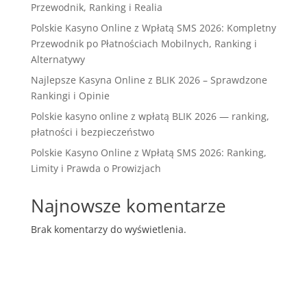
Przewodnik, Ranking i Realia
Polskie Kasyno Online z Wpłatą SMS 2026: Kompletny
Przewodnik po Płatnościach Mobilnych, Ranking i
Alternatywy
Najlepsze Kasyna Online z BLIK 2026 – Sprawdzone
Rankingi i Opinie
Polskie kasyno online z wpłatą BLIK 2026 — ranking,
płatności i bezpieczeństwo
Polskie Kasyno Online z Wpłatą SMS 2026: Ranking,
Limity i Prawda o Prowizjach
Najnowsze komentarze
Brak komentarzy do wyświetlenia.