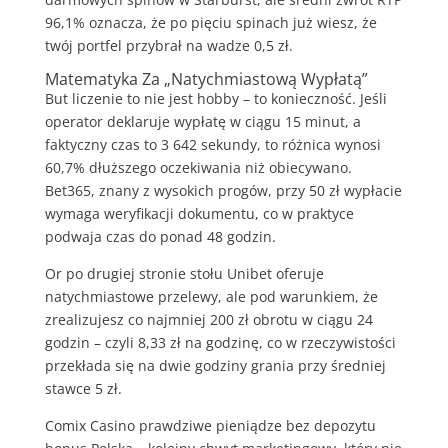
96,1% oznacza, że po pięciu spinach już wiesz, że
twój portfel przybrał na wadze 0,5 zł.
Matematyka Za „Natychmiastową Wypłatą”
But liczenie to nie jest hobby – to konieczność. Jeśli
operator deklaruje wypłatę w ciągu 15 minut, a
faktyczny czas to 3 642 sekundy, to różnica wynosi
60,7% dłuższego oczekiwania niż obiecywano.
Bet365, znany z wysokich progów, przy 50 zł wypłacie
wymaga weryfikacji dokumentu, co w praktyce
podwaja czas do ponad 48 godzin.
Or po drugiej stronie stołu Unibet oferuje
natychmiastowe przelewy, ale pod warunkiem, że
zrealizujesz co najmniej 200 zł obrotu w ciągu 24
godzin – czyli 8,33 zł na godzinę, co w rzeczywistości
przekłada się na dwie godziny grania przy średniej
stawce 5 zł.
Comix Casino prawdziwe pieniądze bez depozytu