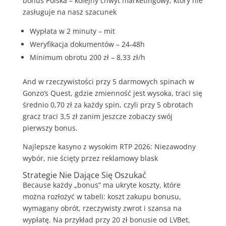
bonus Polska – kolejny chwyt marketingowy, który nie
zasługuje na nasz szacunek
Wypłata w 2 minuty – mit
Weryfikacja dokumentów – 24‑48h
Minimum obrotu 200 zł – 8,33 zł/h
And w rzeczywistości przy 5 darmowych spinach w
Gonzo’s Quest, gdzie zmienność jest wysoka, traci się
średnio 0,70 zł za każdy spin, czyli przy 5 obrotach
gracz traci 3,5 zł zanim jeszcze zobaczy swój
pierwszy bonus.
Najlepsze kasyno z wysokim RTP 2026: Niezawodny
wybór, nie ścięty przez reklamowy blask
Strategie Nie Dające Się Oszukać
Because każdy „bonus” ma ukryte koszty, które
można rozłożyć w tabeli: koszt zakupu bonusu,
wymagany obrót, rzeczywisty zwrot i szansa na
wypłatę. Na przykład przy 20 zł bonusie od LVBet,