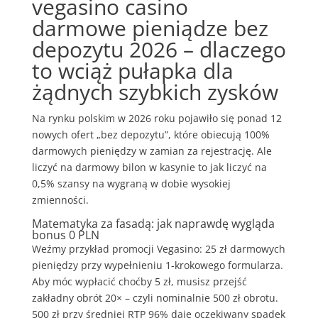
vegasino casino
darmowe pieniądze bez
depozytu 2026 – dlaczego
to wciąż pułapka dla
żądnych szybkich zysków
Na rynku polskim w 2026 roku pojawiło się ponad 12
nowych ofert „bez depozytu”, które obiecują 100%
darmowych pieniędzy w zamian za rejestrację. Ale
liczyć na darmowy bilon w kasynie to jak liczyć na
0,5% szansy na wygraną w dobie wysokiej
zmienności.
Matematyka za fasadą: jak naprawdę wygląda
bonus 0 PLN
Weźmy przykład promocji Vegasino: 25 zł darmowych
pieniędzy przy wypełnieniu 1‑krokowego formularza.
Aby móc wypłacić choćby 5 zł, musisz przejść
zakładny obrót 20× – czyli nominalnie 500 zł obrotu.
500 zł przy średniej RTP 96% daje oczekiwany spadek