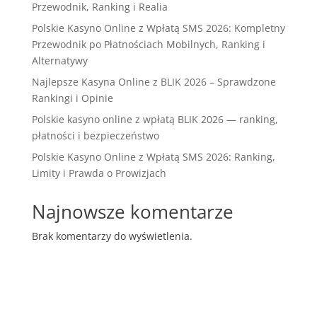
Przewodnik, Ranking i Realia
Polskie Kasyno Online z Wpłatą SMS 2026: Kompletny
Przewodnik po Płatnościach Mobilnych, Ranking i
Alternatywy
Najlepsze Kasyna Online z BLIK 2026 – Sprawdzone
Rankingi i Opinie
Polskie kasyno online z wpłatą BLIK 2026 — ranking,
płatności i bezpieczeństwo
Polskie Kasyno Online z Wpłatą SMS 2026: Ranking,
Limity i Prawda o Prowizjach
Najnowsze komentarze
Brak komentarzy do wyświetlenia.