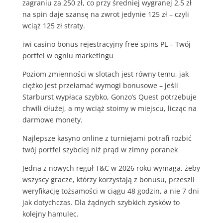
zagraniu za 250 zł, co przy średniej wygranej 2,5 zł
na spin daje szansę na zwrot jedynie 125 zł – czyli
wciąż 125 zł straty.
iwi casino bonus rejestracyjny free spins PL – Twój
portfel w ogniu marketingu
Poziom zmienności w slotach jest równy temu, jak
ciężko jest przełamać wymogi bonusowe – jeśli
Starburst wypłaca szybko, Gonzo’s Quest potrzebuje
chwili dłużej, a my wciąż stoimy w miejscu, licząc na
darmowe monety.
Najlepsze kasyno online z turniejami potrafi rozbić
twój portfel szybciej niż prąd w zimny poranek
Jedna z nowych reguł T&C w 2026 roku wymaga, żeby
wszyscy gracze, którzy korzystają z bonusu, przeszli
weryfikację tożsamości w ciągu 48 godzin, a nie 7 dni
jak dotychczas. Dla żądnych szybkich zysków to
kolejny hamulec.