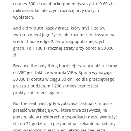
co przy 300 zł cashbacku pomniejsza zysk o 0,60 zł –
mikroskandal, ale czyni różnicę przy dużych
wypłatach.
And a dry truth: każdy gracz, który myśli, że 5%
zwrotu zmieni jego życie, nie rozumie, że kasyno ma
średni house edge 2,2% w najpopularniejszych
grach. To 1 100 zł rocznej straty przy obrocie 50 000
zł.
Because the only thing bardziej irytująca niż reklamy
o „VIP” jest fakt, że warunki VIP w Spinia wymagają
30 000 zł obrotu w ciągu 30 dni, co dla przeciętnego
gracza z budżetem 1 200 zł miesięcznie jest
praktycznie nieosiągalne.
But the real twist: gdy wypłacasz cashback, musisz
przejść weryfikację KYC, która trwa zazwyczaj 48
godzin, ale w niektórych przypadkach może wydłużyć
się do 72 godzin, co przypomina czekanie na kolejny
spin w Gonzo’s Quest, kiedy ekran się zawiesza.