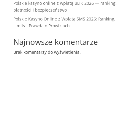
Polskie kasyno online z wpłatą BLIK 2026 — ranking,
płatności i bezpieczeństwo
Polskie Kasyno Online z Wpłatą SMS 2026: Ranking,
Limity i Prawda o Prowizjach
Najnowsze komentarze
Brak komentarzy do wyświetlenia.