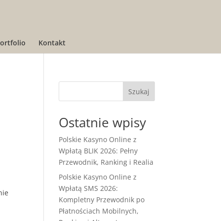
ortfolio
Kontakt
Szukaj
Ostatnie wpisy
Polskie Kasyno Online z
Wpłatą BLIK 2026: Pełny
Przewodnik, Ranking i Realia
Polskie Kasyno Online z
Wpłatą SMS 2026:
nie
Kompletny Przewodnik po
Płatnościach Mobilnych,