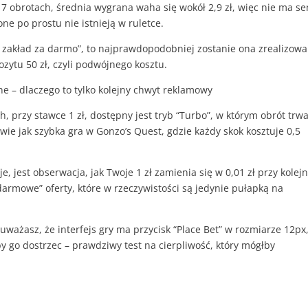
i 7 obrotach, średnia wygrana waha się wokół 2,9 zł, więc nie ma s
ne po prostu nie istnieją w ruletce.
y zakład za darmo”, to najprawdopodobniej zostanie ona zrealizow
ytu 50 zł, czyli podwójnego kosztu.
e – dlaczego to tylko kolejny chwyt reklamowy
 przy stawce 1 zł, dostępny jest tryb “Turbo”, w którym obrót trwa
wie jak szybka gra w Gonzo’s Quest, gdzie każdy skok kosztuje 0,5
 jest obserwacja, jak Twoje 1 zł zamienia się w 0,01 zł przy kolej
armowe” oferty, które w rzeczywistości są jedynie pułapką na
uważasz, że interfejs gry ma przycisk “Place Bet” w rozmiarze 12px,
by go dostrzec – prawdziwy test na cierpliwość, który mógłby