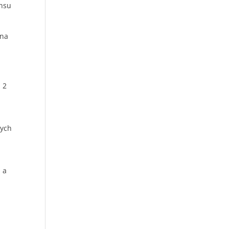
ensu
ana
 2
nych
 a