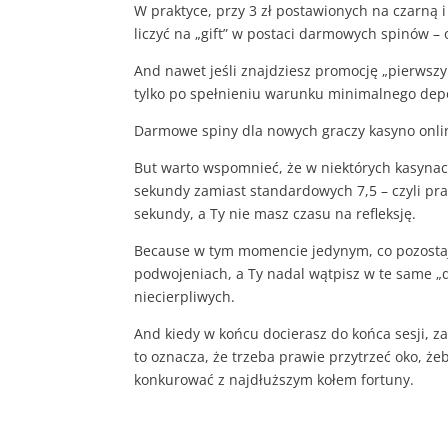
W praktyce, przy 3 zł postawionych na czarną 
liczyć na „gift” w postaci darmowych spinów – o
And nawet jeśli znajdziesz promocję „pierwsz
tylko po spełnieniu warunku minimalnego depoz
Darmowe spiny dla nowych graczy kasyno onlin
But warto wspomnieć, że w niektórych kasynach,
sekundy zamiast standardowych 7,5 – czyli pra
sekundy, a Ty nie masz czasu na refleksję.
Because w tym momencie jedynym, co pozostaje,
podwojeniach, a Ty nadal wątpisz w te same „d
niecierpliwych.
And kiedy w końcu docierasz do końca sesji, za
to oznacza, że trzeba prawie przytrzeć oko, że
konkurować z najdłuższym kołem fortuny.