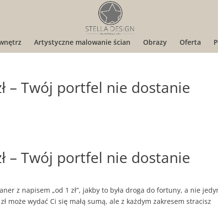
wnętrz
Artystyczne malowanie ścian
Obrazy
Oferta
P
ł – Twój portfel nie dostanie
ł – Twój portfel nie dostanie
ner z napisem „od 1 zł”, jakby to była droga do fortuny, a nie jedy
3 zł może wydać Ci się małą sumą, ale z każdym zakresem stracisz