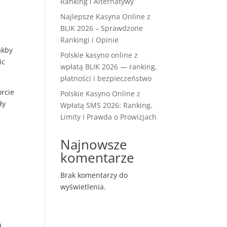
Ranking i Alternatywy
Najlepsze Kasyna Online z
BLIK 2026 – Sprawdzone
Rankingi i Opinie
akby
Polskie kasyno online z
ic
wpłatą BLIK 2026 — ranking,
płatności i bezpieczeństwo
orcie
Polskie Kasyno Online z
ły
Wpłatą SMS 2026: Ranking,
Limity i Prawda o Prowizjach
Najnowsze
komentarze
Brak komentarzy do
wyświetlenia.
a