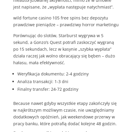
nieautoryzowanej aktywności, mimo że w umowie
jest napisane, że „wypłata następuje natychmiast”.
wild fortune casino 105 free spins bez depozytu
prawdziwe pieniądze – prawdziwy horror marketingu
Porównując do slotów, Starburst wygrywa w 5
sekund, a Gonzo’s Quest potrafi zaskoczyć wygraną
po 15 sekundach, lecz w kasynie „szybka wypłata”
działa raczej jak wolno obracający się bęben – dużo
hałasu, mała efektywność.
Weryfikacja dokumentu: 2‑4 godziny
Analiza transakcji: 1‑3 dni
Finalny transfer: 24‑72 godziny
Because nawet gdyby wszystkie etapy zakończyły się
w najkrótszym możliwym czasie, nie uwzględniamy
dodatkowych opóźnień, jak weekendowe przerwy w
pracy banku, które potrafią dodać kolejne 48 godzin.