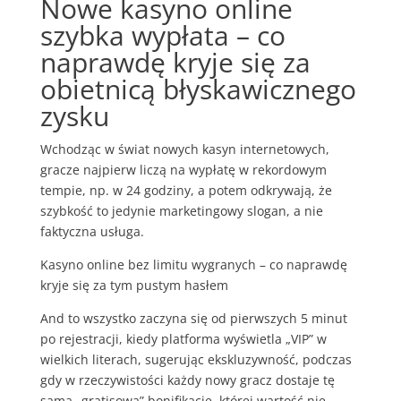
Nowe kasyno online
szybka wypłata – co
naprawdę kryje się za
obietnicą błyskawicznego
zysku
Wchodząc w świat nowych kasyn internetowych,
gracze najpierw liczą na wypłatę w rekordowym
tempie, np. w 24 godziny, a potem odkrywają, że
szybkość to jedynie marketingowy slogan, a nie
faktyczna usługa.
Kasyno online bez limitu wygranych – co naprawdę
kryje się za tym pustym hasłem
And to wszystko zaczyna się od pierwszych 5 minut
po rejestracji, kiedy platforma wyświetla „VIP” w
wielkich literach, sugerując ekskluzywność, podczas
gdy w rzeczywistości każdy nowy gracz dostaje tę
samą „gratisową” bonifikację, której wartość nie