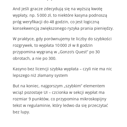
And jeśli gracze zdecydują się na wyższą kwotę
wypłaty, np. 5 000 zł, to niektóre kasyna podnoszą
próg weryfikacji do 48 godzin, co jest logiczną
konsekwencją zwiększonego ryzyka prania pieniędzy.
W praktyce, gdy porównujemy te liczby do szybkości
rozgrywek, to wypłata 10 000 zł w 8 godzin
przypomina wygraną w „Gonzo’s Quest” po 30
obrotach, a nie po 300.
Kasyno bez licencji szybka wypłata – czyli nie ma nic
lepszego niż złamany system
But na koniec, najgorszym „szybkim” elementem
wciąż pozostaje UI – czcionka w sekcji wypłat ma
rozmiar 9 punktów, co przypomina mikroskopijny
tekst w regulaminie, który ledwo da się przeczytać
bez lupy.