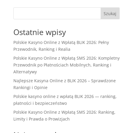
Szukaj
Ostatnie wpisy
Polskie Kasyno Online z Wpłatą BLIK 2026: Pełny
Przewodnik, Ranking i Realia
Polskie Kasyno Online z Wpłatą SMS 2026: Kompletny
Przewodnik po Płatnościach Mobilnych, Ranking i
Alternatywy
Najlepsze Kasyna Online z BLIK 2026 – Sprawdzone
Rankingi i Opinie
Polskie kasyno online z wpłatą BLIK 2026 — ranking,
płatności i bezpieczeństwo
Polskie Kasyno Online z Wpłatą SMS 2026: Ranking,
Limity i Prawda o Prowizjach