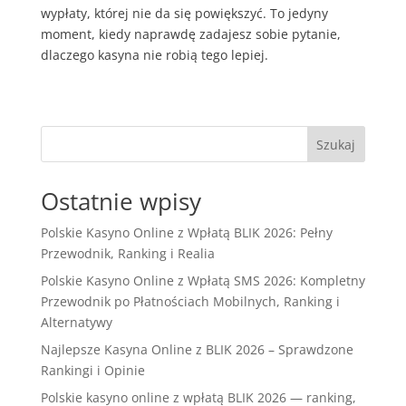
wypłaty, której nie da się powiększyć. To jedyny
moment, kiedy naprawdę zadajesz sobie pytanie,
dlaczego kasyna nie robią tego lepiej.
Szukaj
Ostatnie wpisy
Polskie Kasyno Online z Wpłatą BLIK 2026: Pełny
Przewodnik, Ranking i Realia
Polskie Kasyno Online z Wpłatą SMS 2026: Kompletny
Przewodnik po Płatnościach Mobilnych, Ranking i
Alternatywy
Najlepsze Kasyna Online z BLIK 2026 – Sprawdzone
Rankingi i Opinie
Polskie kasyno online z wpłatą BLIK 2026 — ranking,