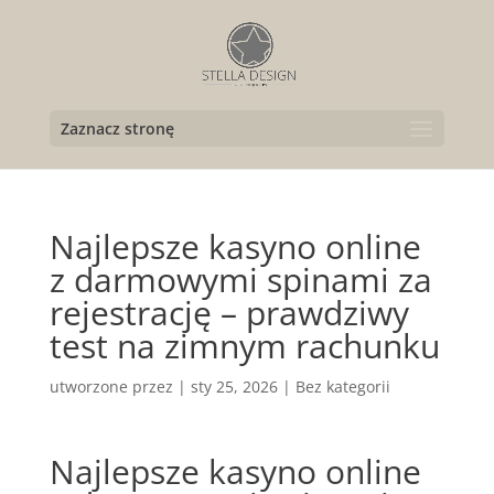
Zaznacz stronę
Najlepsze kasyno online
z darmowymi spinami za
rejestrację – prawdziwy
test na zimnym rachunku
utworzone przez
|
sty 25, 2026
| Bez kategorii
Najlepsze kasyno online