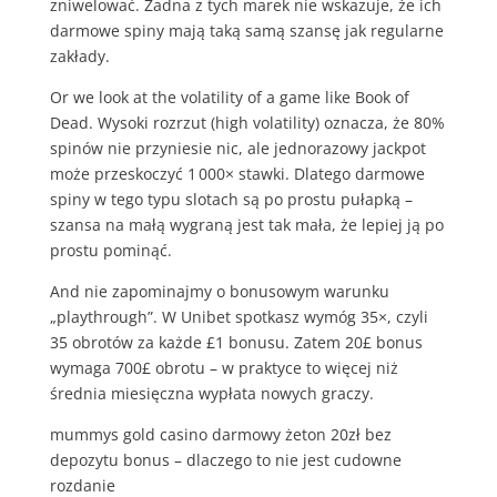
zniwelować. Żadna z tych marek nie wskazuje, że ich
darmowe spiny mają taką samą szansę jak regularne
zakłady.
Or we look at the volatility of a game like Book of
Dead. Wysoki rozrzut (high volatility) oznacza, że 80%
spinów nie przyniesie nic, ale jednorazowy jackpot
może przeskoczyć 1 000× stawki. Dlatego darmowe
spiny w tego typu slotach są po prostu pułapką –
szansa na małą wygraną jest tak mała, że lepiej ją po
prostu pominąć.
And nie zapominajmy o bonusowym warunku
„playthrough”. W Unibet spotkasz wymóg 35×, czyli
35 obrotów za każde £1 bonusu. Zatem 20£ bonus
wymaga 700£ obrotu – w praktyce to więcej niż
średnia miesięczna wypłata nowych graczy.
mummys gold casino darmowy żeton 20zł bez
depozytu bonus – dlaczego to nie jest cudowne
rozdanie