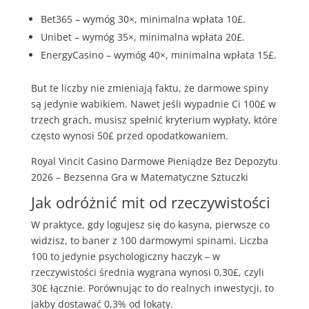
Bet365 – wymóg 30×, minimalna wpłata 10£.
Unibet – wymóg 35×, minimalna wpłata 20£.
EnergyCasino – wymóg 40×, minimalna wpłata 15£.
But te liczby nie zmieniają faktu, że darmowe spiny
są jedynie wabikiem. Nawet jeśli wypadnie Ci 100£ w
trzech grach, musisz spełnić kryterium wypłaty, które
często wynosi 50£ przed opodatkowaniem.
Royal Vincit Casino Darmowe Pieniądze Bez Depozytu
2026 – Bezsenna Gra w Matematyczne Sztuczki
Jak odróżnić mit od rzeczywistości
W praktyce, gdy logujesz się do kasyna, pierwsze co
widzisz, to baner z 100 darmowymi spinami. Liczba
100 to jedynie psychologiczny haczyk – w
rzeczywistości średnia wygrana wynosi 0,30£, czyli
30£ łącznie. Porównując to do realnych inwestycji, to
jakby dostawać 0,3% od lokaty.