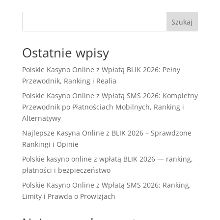
Szukaj
Ostatnie wpisy
Polskie Kasyno Online z Wpłatą BLIK 2026: Pełny
Przewodnik, Ranking i Realia
Polskie Kasyno Online z Wpłatą SMS 2026: Kompletny
Przewodnik po Płatnościach Mobilnych, Ranking i
Alternatywy
Najlepsze Kasyna Online z BLIK 2026 – Sprawdzone
Rankingi i Opinie
Polskie kasyno online z wpłatą BLIK 2026 — ranking,
płatności i bezpieczeństwo
Polskie Kasyno Online z Wpłatą SMS 2026: Ranking,
Limity i Prawda o Prowizjach