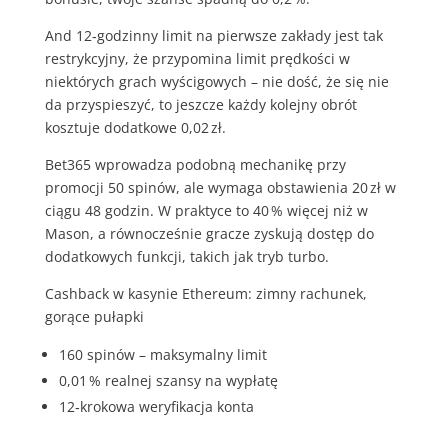
And 12‑godzinny limit na pierwsze zakłady jest tak
restrykcyjny, że przypomina limit prędkości w
niektórych grach wyścigowych – nie dość, że się nie
da przyspieszyć, to jeszcze każdy kolejny obrót
kosztuje dodatkowe 0,02 zł.
Bet365 wprowadza podobną mechanikę przy
promocji 50 spinów, ale wymaga obstawienia 20 zł w
ciągu 48 godzin. W praktyce to 40 % więcej niż w
Mason, a równocześnie gracze zyskują dostęp do
dodatkowych funkcji, takich jak tryb turbo.
Cashback w kasynie Ethereum: zimny rachunek,
gorące pułapki
160 spinów – maksymalny limit
0,01 % realnej szansy na wypłatę
12‑krokowa weryfikacja konta