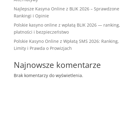
Najlepsze Kasyna Online z BLIK 2026 – Sprawdzone
Rankingi i Opinie
Polskie kasyno online z wpłatą BLIK 2026 — ranking,
płatności i bezpieczeństwo
Polskie Kasyno Online z Wpłatą SMS 2026: Ranking,
Limity i Prawda o Prowizjach
Najnowsze komentarze
Brak komentarzy do wyświetlenia.