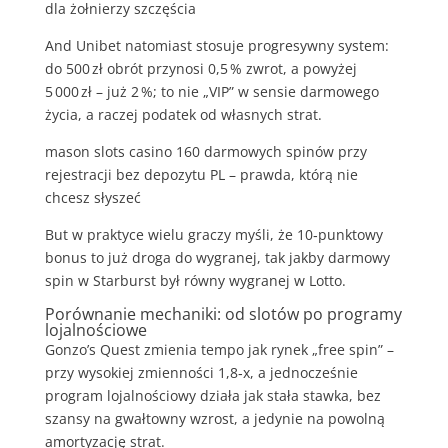
dla żołnierzy szczęścia
And Unibet natomiast stosuje progresywny system:
do 500 zł obrót przynosi 0,5 % zwrot, a powyżej
5 000 zł – już 2 %; to nie „VIP” w sensie darmowego
życia, a raczej podatek od własnych strat.
mason slots casino 160 darmowych spinów przy
rejestracji bez depozytu PL – prawda, którą nie
chcesz słyszeć
But w praktyce wielu graczy myśli, że 10‑punktowy
bonus to już droga do wygranej, tak jakby darmowy
spin w Starburst był równy wygranej w Lotto.
Porównanie mechaniki: od slotów po programy
lojalnościowe
Gonzo’s Quest zmienia tempo jak rynek „free spin” –
przy wysokiej zmienności 1,8‑x, a jednocześnie
program lojalnościowy działa jak stała stawka, bez
szansy na gwałtowny wzrost, a jedynie na powolną
amortyzację strat.