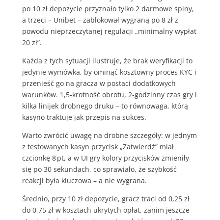
po 10 zł depozycie przyznało tylko 2 darmowe spiny,
a trzeci – Unibet – zablokował wygraną po 8 zł z
powodu nieprzeczytanej regulacji „minimalny wypłat
20 zł”.
Każda z tych sytuacji ilustruje, że brak weryfikacji to
jedynie wymówka, by ominąć kosztowny proces KYC i
przenieść go na gracza w postaci dodatkowych
warunków. 1,5‑krotność obrotu, 2‑godzinny czas gry i
kilka linijek drobnego druku – to równowaga, którą
kasyno traktuje jak przepis na sukces.
Warto zwrócić uwagę na drobne szczegóły: w jednym
z testowanych kasyn przycisk „Zatwierdź” miał
czcionkę 8 pt, a w UI gry kolory przycisków zmieniły
się po 30 sekundach, co sprawiało, że szybkość
reakcji była kluczowa – a nie wygrana.
Średnio, przy 10 zł depozycie, gracz traci od 0,25 zł
do 0,75 zł w kosztach ukrytych opłat, zanim jeszcze