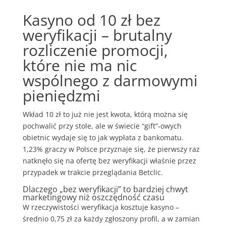
Kasyno od 10 zł bez
weryfikacji – brutalny
rozliczenie promocji,
które nie ma nic
wspólnego z darmowymi
pieniędzmi
Wkład 10 zł to już nie jest kwota, którą można się
pochwalić przy stole, ale w świecie “gift”‑owych
obietnic wydaje się to jak wypłata z bankomatu.
1,23% graczy w Polsce przyznaje się, że pierwszy raz
natknęło się na ofertę bez weryfikacji właśnie przez
przypadek w trakcie przeglądania Betclic.
Dlaczego „bez weryfikacji” to bardziej chwyt
marketingowy niż oszczędność czasu
W rzeczywistości weryfikacja kosztuje kasyno –
średnio 0,75 zł za każdy zgłoszony profil, a w zamian